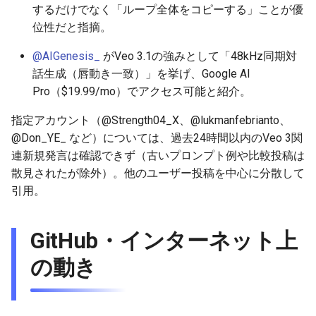
するだけでなく「ループ全体をコピーする」ことが優
2025-12-06
2026-06-21
2025-12-06
2026-06-21
2025-12-06
2026-01-18
2026-01-18
2026-06-19
2025-12-06
2026-01-18
2026-01-13
2026-01-18
2026-06-21
2026-06-16
位性だと指摘。
2025-12-05
2026-06-20
2025-12-05
2026-06-20
2025-12-05
2026-01-11
2026-01-11
2026-06-18
2025-12-05
2026-01-11
2026-01-11
2026-06-20
2026-06-15
@AIGenesis_
がVeo 3.1の強みとして「48kHz同期対
話生成（唇動き一致）」を挙げ、Google AI
2025-12-04
2026-06-19
2025-12-04
2026-06-19
2025-12-04
2026-01-04
2026-01-04
2026-06-17
2025-12-04
2026-01-04
2026-01-04
2026-06-19
2026-06-14
Pro（$19.99/mo）でアクセス可能と紹介。
2025-12-03
2026-06-18
2025-12-03
2026-06-18
2025-12-03
2026-06-16
2025-12-03
2026-06-18
2026-06-13
指定アカウント（@Strength04_X、@lukmanfebrianto、
@Don_YE_ など）については、過去24時間以内のVeo 3関
2025-12-02
2026-06-17
2025-12-02
2026-06-17
2025-12-02
2026-06-14
2025-12-02
2026-06-17
2026-06-11
連新規発言は確認できず（古いプロンプト例や比較投稿は
散見されたが除外）。他のユーザー投稿を中心に分散して
2025-12-01
2026-06-16
2025-12-01
2026-06-16
2025-12-01
2026-06-13
2025-12-01
2026-06-16
2026-06-10
引用。
2025-11-30
2026-06-15
2025-11-30
2026-06-15
2025-11-30
2026-06-12
2025-11-30
2026-06-15
2026-06-09
GitHub・インターネット上
2025-11-29
2026-06-14
2025-11-29
2026-06-14
2025-11-29
2026-06-11
2025-11-29
2026-06-14
2026-06-08
の動き
2025-11-28
2026-06-13
2025-11-28
2026-06-13
2025-11-28
2026-06-10
2025-11-28
2026-06-13
2026-06-07