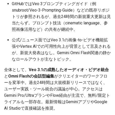
2025-11-27
2026-06-12
2025-11-27
2026-06-12
2025-11-27
2026-06-09
2025-11-27
2026-06-12
2026-06-06
GitHubではVeo 3プロンプティングガイド（例:
snubroot/Veo-3-Prompting-Guide）などの既存リポジ
2025-11-26
2026-06-11
2025-11-26
2026-06-11
2025-11-26
2026-06-08
2025-11-26
2026-06-11
2026-06-05
トリが参照されるが、過去24時間の新規重大更新は見
当たらず。プロンプト技法（cinematic language、参
2025-11-25
2026-06-10
2025-11-25
2026-06-10
2025-11-25
2026-06-07
2025-11-25
2026-06-10
2026-06-04
照画像活用など）の共有が継続中。
公式/ニュース面ではVeo 3.1の画像-to-ビデオ機能拡
2025-11-24
2026-06-09
2025-11-24
2026-06-09
2025-11-24
2026-06-06
2025-11-24
2026-06-09
2026-06-03
張やVertex AIでの可用性向上が背景として言及される
2025-11-23
が、新規大発表はなし。Gemini Omni Flash関連の静か
2026-06-08
2025-11-23
2026-06-08
2025-11-23
2026-06-05
2025-11-23
2026-06-08
2026-06-02
なロールアウトが主なトピック。
2025-11-22
2026-06-07
2025-11-22
2026-06-07
2025-11-22
2026-06-04
2025-11-22
2026-06-07
2026-06-01
全体として、
Veo 3.1の成熟したオーディオ・ビデオ統合
と
Omni Flashの会話型編集
がクリエイターのワークフロ
2025-11-21
2026-06-06
2025-11-21
2026-06-06
2025-11-21
2026-06-03
2025-11-21
2026-06-06
2026-05-31
ーを変革中。過去24時間は大規模新リリースではなく、
ユーザー実践・ツール統合の議論が中心。アクセスは
2025-11-20
2026-06-05
2025-11-20
2026-06-05
2025-11-20
2026-06-02
2025-11-20
2026-06-05
2026-05-30
Gemini Pro/UltraプランやFlow経由が主流で、無料/限定ト
ライアルも一部存在。最新情報はGeminiアプリやGoogle
2025-11-19
2026-06-04
2025-11-19
2026-06-04
2025-11-19
2026-06-01
2025-11-19
2026-06-04
AI Studioで直接確認を推奨。