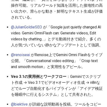
操作可能。リアルワールド知識を活用した接地性の高
2025-12-15
2026-07-01
2025-12-15
2026-07-01
2025-12-15
2026-03-22
2025-09-24
2026-03-22
2026-03-22
2026-06-30
2025-12-15
2026-03-22
2026-03-15
2026-03-22
2026-06-30
2026-06-28
い出力や、滑らかな動き・鮮明なテキスト生成が評価
2025-12-14
されている。
2026-06-30
2025-12-14
2026-06-30
2025-12-14
2026-03-15
2025-09-21
2026-03-15
2026-03-15
2026-06-29
2025-12-14
2026-03-15
2026-03-08
2026-03-15
2026-06-29
2026-06-25
@JulianGoldieSEO
が「Google just quietly changed AI
2025-12-13
2026-06-29
2025-12-13
2026-06-29
2025-12-13
2026-03-08
2025-09-19
2026-03-08
2026-03-08
2026-06-28
2025-12-13
2026-03-08
2026-03-01
2026-03-08
2026-06-28
2026-06-24
video. Gemini OmniFlash can: Generate videos, Edit
videos by chatting...」とデモ動画付きで紹介。多くの
2025-12-12
2026-06-28
2025-12-12
2026-06-28
2025-12-12
2026-03-01
2026-03-01
2026-03-01
2026-06-26
2025-12-12
2026-03-01
2026-02-22
2026-03-01
2026-06-27
2026-06-23
人が気づいていない静かなアップデートとして強調。
2025-12-11
2026-06-26
2025-12-11
2026-06-26
2025-12-11
2026-02-22
2026-02-22
2026-02-22
2026-06-25
2025-12-11
2026-02-22
2026-02-15
2026-02-22
2026-06-26
2026-06-22
@renoiseai
がRenoise上でGemini Omni Flashをライブ
公開。「Conversational video editing」「Crisp text
2025-12-10
2026-06-25
2025-12-10
2026-06-25
2025-12-10
2026-02-15
2026-02-15
2026-02-15
2026-06-24
2025-12-10
2026-02-15
2026-02-08
2026-02-15
2026-06-25
2026-06-21
and smooth motion」と実用性をアピール。
2025-12-09
2026-06-24
2025-12-09
2026-06-24
2025-12-09
2026-02-08
2026-02-08
2026-02-08
2026-06-23
2025-12-09
2026-02-08
2026-02-01
2026-02-08
2026-06-24
2026-06-20
Veo 3.1の実用例とワークフロー
：Geminiでスクリプ
ト作成 → Veo 3.1でビデオ+オーディオ生成 → n8nな
2025-12-08
2026-06-23
2025-12-08
2026-06-23
2025-12-08
2026-02-01
2026-02-05
2026-02-01
2026-06-21
2025-12-08
2026-02-01
2026-01-25
2026-02-01
2026-06-23
2026-06-18
どでループ自動化するパイプラインが「アイデア検証
を睡眠中に行えるシステム」として共有された。
2025-12-07
2026-06-22
2025-12-07
2026-06-22
2025-12-07
2026-01-25
2026-01-25
2026-06-20
2025-12-07
2026-01-25
2026-01-18
2026-01-25
2026-06-22
2026-06-17
@biektive
が詳細な説明動画を投稿。ツールをコピー