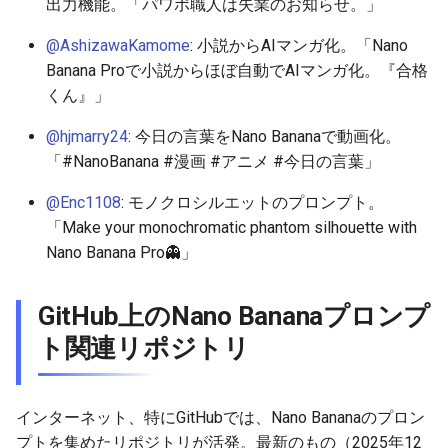
出力機能。「パワポ職人は失業のお知らせ。」
2026-04-15
2026-04-18
2025-10-03
2026-04-18
2025-10-03
2026-04-14
2025-10-03
@AshizawaKamome
: 小説からAIマンガ化。「Nano
2026-04-14
2026-04-17
2025-10-02
2026-04-17
2025-10-02
2026-04-13
2025-10-02
Banana Proで小説からほぼ自動でAIマンガ化。『合格
くん』」
2026-04-13
2026-04-16
2025-10-01
2026-04-16
2025-10-01
2026-04-12
2025-10-01
@hjmarry24
: 今日の言葉をNano Bananaで動画化。
「#NanoBanana #漫画 #アニメ #今日の言葉」
2026-04-12
2026-04-15
2025-09-30
2026-04-15
2025-09-30
2026-04-11
2025-09-30
@Enc1108
: モノクロシルエットのプロンプト。
2026-04-11
2026-04-14
2025-09-29
2026-04-14
2025-09-29
2026-04-10
2025-09-29
「Make your monochromatic phantom silhouette with
Nano Banana Pro👻」
2026-04-10
2026-04-13
2025-09-28
2026-04-13
2025-09-28
2026-04-09
2025-09-28
GitHub上のNano Bananaプロンプ
2026-04-09
2026-04-12
2025-09-27
2026-04-12
2025-09-27
2026-04-08
2025-09-27
ト関連リポジトリ
2026-04-08
2026-04-11
2025-09-26
2026-04-11
2025-09-26
2026-04-07
2025-09-26
2026-04-07
2026-04-10
2025-09-25
2026-04-10
2025-09-25
2026-04-06
2025-09-25
インターネット、特にGitHubでは、Nano Bananaのプロン
プトを集めたリポジトリが活発。最新のもの（2025年12