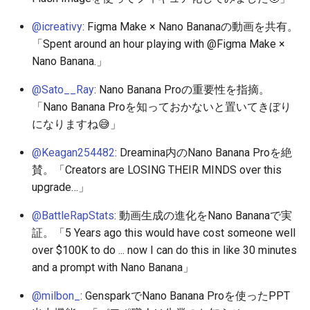
2026-04-24
2026-04-27
2025-10-12
2026-04-27
2025-10-12
2026-04-23
2025-10-12
@icreativy
: Figma Make × Nano Bananaの動画を共有。
「Spent around an hour playing with @Figma Make ×
2026-04-23
2026-04-26
2025-10-11
2026-04-26
2025-10-11
2026-04-22
2025-10-11
Nano Banana.」
2026-04-22
2026-04-25
2025-10-10
2026-04-25
2025-10-10
2026-04-21
2025-10-10
@Sato__Ray
: Nano Banana Proの重要性を指摘。
「Nano Banana Proを知っておかないと置いてきぼり
2026-04-21
2026-04-24
2025-10-09
2026-04-24
2025-10-09
2026-04-20
2025-10-09
になりますね😅」
2026-04-20
2026-04-23
2025-10-08
2026-04-23
2025-10-08
2026-04-19
2025-10-08
@Keagan254482
: Dreamina内のNano Banana Proを絶
賛。「Creators are LOSING THEIR MINDS over this
2026-04-19
2026-04-22
2025-10-07
2026-04-22
2025-10-07
2026-04-18
2025-10-07
upgrade…」
@BattleRapStats
: 動画生成の進化をNano Bananaで実
2026-04-18
2026-04-21
2025-10-06
2026-04-21
2025-10-06
2026-04-17
2025-10-06
証。「5 Years ago this would have cost someone well
over $100K to do ... now I can do this in like 30 minutes
2026-04-17
2026-04-20
2025-10-05
2026-04-20
2025-10-05
2026-04-16
2025-10-05
and a prompt with Nano Banana」
2026-04-16
2026-04-19
2025-10-04
2026-04-19
2025-10-04
2026-04-15
2025-10-04
@milbon_
: GensparkでNano Banana Proを使ったPPT