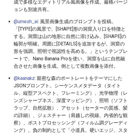
成で多様なエディトリアル風画像を作成。厳格バージ
2026-06-09
2026-06-12
2025-11-27
2026-06-12
2025-11-27
2026-06-10
2025-11-27
2026-06-12
2026-06-06
ョンも別途共有。
2026-06-08
2026-06-11
2025-11-26
2026-06-11
2025-11-26
2026-06-09
2025-11-26
2026-06-11
2026-06-05
@umesh_ai
: 風景画像生成のプロンプトを投稿。
「[TYPE]の風景で、[SHAPE]形の洞窟入り口を特徴と
2026-06-07
2026-06-10
2025-11-25
2026-06-10
2025-11-25
2026-06-07
2025-11-25
2026-06-10
2026-06-04
する。洞窟は山の地形に自然に溶け込み、[SHAPE]の
輪郭が明確。周囲に[DETAILS]を追加するが、洞窟の
2026-06-06
2026-06-09
2025-11-24
2026-06-09
2025-11-24
2026-06-06
2025-11-24
2026-06-09
2026-06-03
形を強調。照明で視認性を高める。」というテンプレ
ートで、Nano Banana Proを使い、洞窟を山に自然融
2026-06-05
2026-06-08
2025-11-23
2026-06-08
2025-11-23
2026-06-05
2025-11-23
2026-06-08
2026-06-02
合させた画像を生成。例として複数画像を添付。
2026-06-04
2026-06-07
2025-11-22
2026-06-07
2025-11-22
2026-06-04
2025-11-22
2026-06-07
2026-06-01
@kaanakz
: 親密な森のポートレートをテーマにした
JSONプロンプト。シーケンスメタデータ（タイト
2026-06-03
2026-06-06
2025-11-21
2026-06-06
2025-11-21
2026-06-03
2025-11-21
2026-06-06
2026-05-31
ル、縦型アスペクト、フレーミング）、光学物理（レ
ンズシャープネス、深度マッピング）、照明（ソフト
2026-06-02
2026-06-05
2025-11-20
2026-06-05
2025-11-20
2026-06-02
2025-11-20
2026-06-05
2026-05-30
ラップ、自然拡散）、アセット（セーターの質感、髪
の詳細）、ジェスチャー（肩越しの視線、内省的な観
2026-06-01
2026-06-04
2025-11-19
2026-06-04
2025-11-19
2026-05-31
2025-11-19
2026-06-04
察）、ポストプロセッシング（フィルム調グレーディ
ング）。負の制約として「小道具、硬いエッジ、スタ