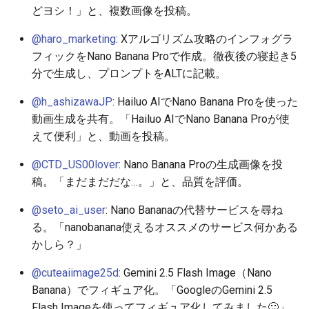
どヨシ！」と、複数画像を投稿。
2026-05-03
2026-05-06
2025-10-21
2026-05-06
2025-10-21
2026-05-02
2025-10-21
@haro_marketing
: Xアルゴリズム攻略のインフォグラ
2026-05-02
2026-05-05
2025-10-20
2026-05-05
2025-10-20
2026-05-01
2025-10-20
フィックをNano Banana Proで作成。徹夜後の寝起き5
分で生成し、プロンプトをALTに記載。
2026-05-01
2026-05-04
2025-10-19
2026-05-04
2025-10-19
2026-04-30
2025-10-19
@h_ashizawaJP
: Hailuo AIでNano Banana Proを使った
動画生成を共有。「Hailuo AIでNano Banana Proが使
2026-04-30
2026-05-03
2025-10-18
2026-05-03
2025-10-18
2026-04-29
2025-10-18
えて便利」と、動画を投稿。
2026-04-29
2026-05-02
2025-10-17
2026-05-02
2025-10-17
2026-04-28
2025-10-17
@CTD_US00lover
: Nano Banana Proの生成画像を投
稿。「まだまだだな…。」と、品質を評価。
2026-04-28
2026-05-01
2025-10-16
2026-05-01
2025-10-16
2026-04-27
2025-10-16
@seto_ai_user
: Nano Bananaの代替サービスを尋ね
2026-04-27
2026-04-30
2025-10-15
2026-04-30
2025-10-15
2026-04-26
2025-10-15
る。「nanobanana使えるオススメのサービス何かある
かしら？」
2026-04-26
2026-04-29
2025-10-14
2026-04-29
2025-10-14
2026-04-25
2025-10-14
@cuteaiimage25d
: Gemini 2.5 Flash Image（Nano
Banana）でフィギュア化。「GoogleのGemini 2.5
2026-04-25
2026-04-28
2025-10-13
2026-04-28
2025-10-13
2026-04-24
2025-10-13
Flash Imageを使ってフィギュア化してみました🙂」