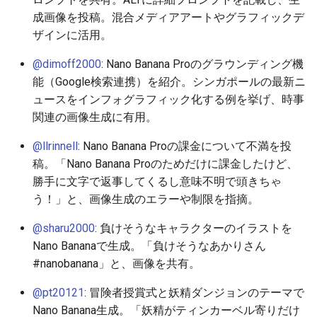
成画像を投稿。混合メディアアートやグラフィックデ
2026-05-12
2026-05-15
2025-10-30
2026-05-15
2025-10-30
2026-05-11
2025-10-30
ザインに活用。
2026-05-11
2026-05-14
2025-10-29
2026-05-14
2025-10-29
2026-05-10
2025-10-29
@dimoff2000
: Nano Banana Proのグラウンディング機
能（Google検索連携）を紹介。シンガポールの最新ニ
2026-05-10
2026-05-13
2025-10-28
2026-05-13
2025-10-28
2026-05-09
2025-10-28
ュースをインフォグラフィック化する例を挙げ、時事
関連の画像生成に有用。
2026-05-09
2026-05-12
2025-10-27
2026-05-12
2025-10-27
2026-05-08
2025-10-27
@llrinnell
: Nano Banana Proの課金について不満を投
稿。「Nano Banana Proのためだけに課金したけど、
2026-05-08
2026-05-11
2025-10-26
2026-05-11
2025-10-26
2026-05-07
2025-10-26
勝手に文字で返事してくるし意味不明で頭きちゃ
う！」と、画像生成のエラーや制限を指摘。
2026-05-07
2026-05-10
2025-10-25
2026-05-10
2025-10-25
2026-05-06
2025-10-25
@sharu2000
: 負けそうなキャラクターのイラストを
2026-05-06
2026-05-09
2025-10-24
2026-05-09
2025-10-24
2026-05-05
2025-10-24
Nano Bananaで生成。「負けそうなあかりさん
#nanobanana」と、画像を共有。
2026-05-05
2026-05-08
2025-10-23
2026-05-08
2025-10-23
2026-05-04
2025-10-23
@pt20121
: 冒険者授賞式と妖精ダンジョンのテーマで
2026-05-04
2026-05-07
2025-10-22
2026-05-07
2025-10-22
2026-05-03
2025-10-22
Nano Banana生成。「妖精がティンカーベル寄りだけ