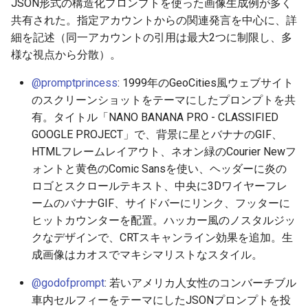
JSON形式の構造化プロンプトを使った画像生成例が多く
2026-06-30
2026-07-01
2025-12-15
2026-07-01
2025-12-15
2026-03-22
2025-09-24
2026-03-22
2026-03-22
2026-03-22
2026-03-15
2026-06-30
2025-12-15
2026-03-22
2026-06-30
2026-06-28
共有された。指定アカウントからの関連発言を中心に、詳
細を記述（同一アカウントの引用は最大2つに制限し、多
2026-06-29
2026-06-30
2025-12-14
2026-06-30
2025-12-14
2026-03-15
2025-09-21
2026-03-15
2026-03-15
2026-03-15
2026-03-08
2026-06-28
2025-12-14
2026-03-15
2026-06-29
2026-06-25
様な視点から分散）。
@promptprincess
: 1999年のGeoCities風ウェブサイト
2026-06-28
2026-06-29
2025-12-13
2026-06-29
2025-12-13
2026-03-08
2025-09-19
2026-03-08
2026-03-08
2026-03-08
2026-03-01
2026-06-26
2025-12-13
2026-03-08
2026-06-28
2026-06-24
のスクリーンショットをテーマにしたプロンプトを共
有。タイトル「NANO BANANA PRO - CLASSIFIED
2026-06-26
2026-06-28
2025-12-12
2026-06-28
2025-12-12
2026-03-01
2026-03-01
2026-03-01
2026-03-01
2026-02-22
2026-06-25
2025-12-12
2026-03-01
2026-06-27
2026-06-23
GOOGLE PROJECT」で、背景に星とバナナのGIF、
2026-06-25
2026-06-26
2025-12-11
2026-06-26
2025-12-11
2026-02-22
2026-02-22
2026-02-22
2026-02-22
2026-02-15
2026-06-24
2025-12-11
2026-02-22
2026-06-26
2026-06-22
HTMLフレームレイアウト、ネオン緑のCourier Newフ
ォントと黄色のComic Sansを使い、ヘッダーに炎の
2026-06-24
2026-06-25
2025-12-10
2026-06-25
2025-12-10
2026-02-15
2026-02-15
2026-02-15
2026-02-15
2026-02-08
2026-06-23
2025-12-10
2026-02-15
2026-06-25
2026-06-21
ロゴとスクロールテキスト、中央に3Dワイヤーフレ
ームのバナナGIF、サイドバーにリンク、フッターに
2026-06-23
2026-06-24
2025-12-09
2026-06-24
2025-12-09
2026-02-08
2026-02-08
2026-02-08
2026-02-08
2026-02-01
2026-06-22
2025-12-09
2026-02-08
2026-06-24
2026-06-20
ヒットカウンターを配置。ハッカー風のノスタルジッ
クなデザインで、CRTスキャンライン効果を追加。生
2026-06-21
2026-06-23
2025-12-08
2026-06-23
2025-12-08
2026-02-01
2026-02-05
2026-02-01
2026-02-01
2026-01-25
2026-06-21
2025-12-08
2026-02-01
2026-06-23
2026-06-18
成画像はカオスでマキシマリストなスタイル。
@godofprompt
: 若いアメリカ人女性のコンバーチブル
2026-06-20
2026-06-22
2025-12-07
2026-06-22
2025-12-07
2026-01-25
2026-01-25
2026-01-25
2026-01-18
2026-06-20
2025-12-07
2026-01-25
2026-06-22
2026-06-17
車内セルフィーをテーマにしたJSONプロンプトを投