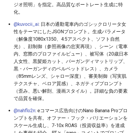
2026-05-31
2026-06-03
2025-11-18
2026-06-03
2025-11-18
2026-05-30
2025-11-18
2026-06-03
ジオ照明」を指定。高品質なポートレート生成に特
化。
2026-05-30
2026-06-02
2025-11-17
2026-06-02
2025-11-17
2026-05-29
2025-11-17
2026-06-02
@kuvocii_ai
: 日本の通勤電車内のゴシックロリータ女
2026-05-29
2026-06-01
2025-11-16
2026-06-01
2025-11-16
2026-05-28
2025-11-16
2026-06-01
性をテーマにしたJSONプロンプト。生成パラメータ
（解像度1080x1350、4:5アスペクト、ソフト自然
2026-05-28
2026-05-31
2025-11-15
2026-05-31
2025-11-15
2026-05-27
2025-11-15
2026-05-31
光）、顔制御（参照画像の忠実再現）、シーン（電車
内、窓際のプロファイルビュー）、被写体（20歳日本
2026-05-27
2026-05-30
2025-11-14
2026-05-30
2025-11-14
2026-05-26
2025-11-14
2026-05-30
人女性、黒髪姫カット、バーガンディマットリップ、
黒・バーガンディのベルベットドレス）、カメラ
2026-05-26
2026-05-29
2025-11-13
2026-05-29
2025-11-13
2026-05-25
2025-11-13
2026-05-29
（85mmレンズ、シャロー深度）、審美制御（写実肌
テクスチャ、ベロア質感）、ネガティブプロンプト
2026-05-25
2026-05-28
2025-11-12
2026-05-28
2025-11-12
2026-05-24
2025-11-12
2026-05-28
（歪み、悪い解剖、漫画スタイル）。詳細な負の要素
で品質を確保。
2026-05-24
2026-05-27
2025-11-11
2026-05-27
2025-11-11
2026-05-23
2025-11-11
2026-05-27
@nahflo2n
: eコマース広告向けのNano Banana Proプロ
2026-05-23
2026-05-26
2025-11-10
2026-05-26
2025-11-10
2026-05-22
2025-11-10
2026-05-26
ンプトを共有。オファー・フック・バリエーションを
スケール生成し、7-10x ROAS（投資収益率）を達成
2026-05-22
2026-05-25
2025-11-09
2026-05-25
2025-11-09
2026-05-21
2025-11-09
2026-05-25
した事例を紹介。RTと「nano」コメントでプロンプ