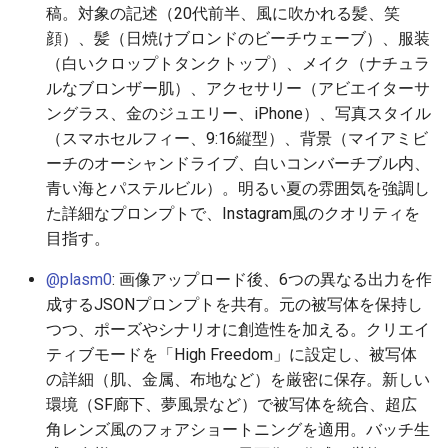
稿。対象の記述（20代前半、風に吹かれる髪、笑
2026-06-19
2026-06-21
2025-12-06
2026-06-21
2025-12-06
2026-01-18
2026-01-18
2026-01-18
2026-01-13
2026-06-19
2025-12-06
2026-01-18
2026-06-21
2026-06-16
顔）、髪（日焼けブロンドのビーチウェーブ）、服装
（白いクロップトタンクトップ）、メイク（ナチュラ
2026-06-18
2026-06-20
2025-12-05
2026-06-20
2025-12-05
2026-01-11
2026-01-11
2026-01-11
2026-06-18
2025-12-05
2026-01-11
2026-06-20
2026-06-15
ルなブロンザー肌）、アクセサリー（アビエイターサ
ングラス、金のジュエリー、iPhone）、写真スタイル
2026-06-17
2026-06-19
2025-12-04
2026-06-19
2025-12-04
2026-01-04
2026-01-04
2026-01-04
2026-06-17
2025-12-04
2026-01-04
2026-06-19
2026-06-14
（スマホセルフィー、9:16縦型）、背景（マイアミビ
ーチのオーシャンドライブ、白いコンバーチブル内、
2026-06-16
2026-06-18
2025-12-03
2026-06-18
2025-12-03
2026-06-16
2025-12-03
2026-06-18
2026-06-13
青い海とパステルビル）。明るい夏の雰囲気を強調し
2026-06-14
2026-06-17
2025-12-02
2026-06-17
2025-12-02
2026-06-15
2025-12-02
2026-06-17
2026-06-11
た詳細なプロンプトで、Instagram風のクオリティを
目指す。
2026-06-13
2026-06-16
2025-12-01
2026-06-16
2025-12-01
2026-06-14
2025-12-01
2026-06-16
2026-06-10
@plasm0
: 画像アップロード後、6つの異なる出力を作
成するJSONプロンプトを共有。元の被写体を保持し
2026-06-12
2026-06-15
2025-11-30
2026-06-15
2025-11-30
2026-06-13
2025-11-30
2026-06-15
2026-06-09
つつ、ポーズやシナリオに創造性を加える。クリエイ
ティブモードを「High Freedom」に設定し、被写体
2026-06-11
2026-06-14
2025-11-29
2026-06-14
2025-11-29
2026-06-12
2025-11-29
2026-06-14
2026-06-08
の詳細（肌、金属、布地など）を厳密に保存。新しい
環境（SF廊下、夢風景など）で被写体を統合、超広
2026-06-10
2026-06-13
2025-11-28
2026-06-13
2025-11-28
2026-06-11
2025-11-28
2026-06-13
2026-06-07
角レンズ風のフォアショートニングを適用。バッチ生