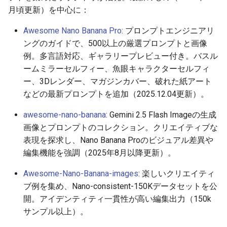
2026-04-06
2026-04-09
2025-09-24
2026-04-09
2025-09-24
2026-04-05
2025-09-24
月頃更新）を中心に：
2026-04-05
2026-04-08
2025-09-23
2026-04-08
2025-09-23
2026-04-04
2025-09-23
Awesome Nano Banana Pro
: プロンプトエンジニアリ
ングのガイドで、500以上の厳選プロンプトと画像
2026-04-04
2026-04-07
2025-09-22
2026-04-07
2025-09-22
2026-04-03
2025-09-22
例。多言語対応、ギャラリープレビュー付き。バスル
ームミラーセルフィー、魚眼キャラクターセルフィ
2026-04-03
2026-04-06
2025-09-21
2026-04-06
2025-09-21
2026-04-02
2025-09-21
ー、3Dレンダー、マガジンカバー、破れた紙アート
などの最新プロンプトを追加（2025.12.04更新）。
2026-04-02
2026-04-05
2025-09-17
2026-04-05
2025-09-20
2026-04-01
2025-09-20
awesome-nano-banana
: Gemini 2.5 Flash Imageの生成
画像とプロンプトのコレクション。クリエイティブな
2026-04-01
2026-04-04
2025-09-16
2026-04-04
2025-09-19
2026-03-31
表現を探求し、Nano Banana Proのビジュアル差異や
編集機能を強調（2025年8月以降更新）。
2026-03-31
2026-04-03
2025-09-15
2026-04-03
2025-09-18
2026-03-30
Awesome-Nano-Banana-images
: 楽しいクリエイティ
2026-03-30
2026-04-02
2025-09-14
2026-04-02
2025-09-17
2026-03-29
ブ例を集め、Nano-consistent-150Kデータセットを公
開。アイデンティティ一貫性が高い編集出力（150k
2026-03-29
2026-04-01
2025-09-12
2026-04-01
2025-09-16
2026-03-28
サンプル以上）。