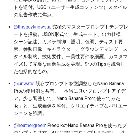
トを送付。UGC（ユーザー生成コンテンツ）スタイル
2026-05-21
2026-05-24
2025-11-08
2026-05-24
2025-11-08
2026-05-20
2025-11-08
2026-05-24
の広告作成に焦点。
@thisguyknowsai
: 究極のマスタープロンプトテンプレ
2026-05-20
2026-05-23
2025-11-07
2026-05-23
2025-11-07
2026-05-19
2025-11-07
2026-05-23
ートを投稿。JSON形式で、生成モード、出力仕様、
シーン記述、カメラ制御、照明、色調、テキスト要
2026-05-19
2026-05-22
2025-11-06
2026-05-22
2025-11-06
2026-05-18
2025-11-06
2026-05-22
素、参照画像、キャラクター、グラウンディング、ス
タイル制約、技術要件、一貫性要件を網羅。カスタマ
2026-05-18
2026-05-21
2025-11-05
2026-05-21
2025-11-05
2026-05-17
2025-11-05
2026-05-21
イズして完璧な画像生成を実現。9つのTipsを統合し
た包括的なもの。
2026-05-17
2026-05-20
2025-11-04
2026-05-20
2025-11-04
2026-05-16
2025-11-04
2026-05-20
@junwatu
: 既存プロンプトを微調整したNano Banana
2026-05-16
2026-05-19
2025-11-03
2026-05-19
2025-11-03
2026-05-15
2025-11-03
2026-05-18
Proの使用例を共有。「本当に良いプロンプトアイデ
ア。少し調整して、Nano Banana Proで使ってみた
2026-05-15
2026-05-18
2025-11-02
2026-05-18
2025-11-02
2026-05-14
2025-11-02
🍌」と、生成画像を添付。クリエイティブなバリエー
ションを強調。
2026-05-14
2026-05-17
2025-11-01
2026-05-17
2025-11-01
2026-05-13
2025-11-01
@heathergreen
: FreepikのNano Banana Proを使ったプ
2026-05-13
2026-05-16
2025-10-31
2026-05-16
2025-10-31
2026-05-12
2025-10-31
ロンプトを共有。ALTに詳細プロンプトを記載し、生