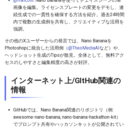
@francolli
: Nano Bananaを使ってチェイスシーンの車
画像を編集。ライセンスプレートの変更をデモし、連
2026-05-21
2026-05-24
2025-11-08
2026-05-24
2025-11-08
2026-05-20
2025-11-08
2026-05-24
続生成での一貫性を確保する方法を紹介。過去24時間
内で複数の生成例を共有し、クリエイティブな活用を
2026-05-20
2026-05-23
2025-11-07
2026-05-23
2025-11-07
2026-05-19
2025-11-07
2026-05-23
強調。
その他のXユーザーからの発言では、Nano Bananaを
2026-05-19
2026-05-22
2025-11-06
2026-05-22
2025-11-06
2026-05-18
2025-11-06
2026-05-22
Photoshopに統合した活用例（
@TheoMediaAI
など）や、
ヘッドショット生成のTipsが散見。全体として、無料アク
2026-05-18
2026-05-21
2025-11-05
2026-05-21
2025-11-05
2026-05-17
2025-11-05
2026-05-21
セスのしやすさと編集精度の高さが好評。
2026-05-17
2026-05-20
2025-11-04
2026-05-20
2025-11-04
2026-05-16
2025-11-04
2026-05-20
インターネット上/GItHub関連の
2026-05-16
2026-05-19
2025-11-03
2026-05-19
2025-11-03
2026-05-15
2025-11-03
2026-05-18
情報
2026-05-15
2026-05-18
2025-11-02
2026-05-18
2025-11-02
2026-05-14
2025-11-02
GitHubでは、Nano Banana関連のリポジトリ（例:
2026-05-14
2026-05-17
2025-11-01
2026-05-17
2025-11-01
2026-05-13
2025-11-01
awesome-nano-banana, nano-banana-hackathon-kit）
でプロンプト共有やハッカソンキットが公開されてい
2026-05-13
2026-05-16
2025-10-31
2026-05-16
2025-10-31
2026-05-12
2025-10-31