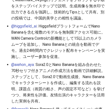
2026-05-31
2026-06-03
2025-11-18
2026-06-03
2025-11-18
2026-05-30
2025-11-18
2026-06-03
をステップバイステップで説明。生成画像を無水印で
出力できる点を強調し、技術的なTipsとして共有。別
2026-05-30
2026-06-02
2025-11-17
2026-06-02
2025-11-17
2026-05-29
2025-11-17
2026-06-02
の投稿では、中国的美学との相性を議論。
2026-05-29
2026-06-01
2025-11-16
2026-06-01
2025-11-16
2026-05-28
2025-11-16
2026-06-01
@higgsfield_ai
: HiggsfieldプラットフォームでNano
Bananaを含む複数のモデルを無制限アクセス可能に。
2026-05-28
2026-05-31
2025-11-15
2026-05-31
2025-11-15
2026-05-27
2025-11-15
2026-05-31
WAN Camera Controlの新機能として15以上のカメラ
ムーブを追加し、Nano Bananaとの統合を動画でデ
2026-05-27
2026-05-30
2025-11-14
2026-05-30
2025-11-14
2026-05-26
2025-11-14
2026-05-30
モ。過去24時間内でクレジット配布キャンペーンを実
施し、ユーザー参加を促進。
2026-05-26
2026-05-29
2025-11-13
2026-05-29
2025-11-13
2026-05-25
2025-11-13
2026-05-29
@aiehon_aya
: Sora2.0とNano Bananaを組み合わせた
70秒セリフ付きアニメの作成方法を動画で詳細解説。
2026-05-25
2026-05-28
2025-11-12
2026-05-28
2025-11-12
2026-05-24
2025-11-12
2026-05-28
ステップとして、Sora2.0で動画生成後、Nano Banana
でキャラクターシートを作成し、編集する流れを説
2026-05-24
2026-05-27
2025-11-11
2026-05-27
2025-11-11
2026-05-23
2025-11-11
2026-05-27
明。課題点（画質の粗さ、声の固定不可など）を挙げ
つつ、将来性を評価。友情出演のキャラクターを活用
2026-05-23
2026-05-26
2025-11-10
2026-05-26
2025-11-10
2026-05-22
2025-11-10
2026-05-26
した実例を共有。
2026-05-22
2026-05-25
2025-11-09
2026-05-25
2025-11-09
2026-05-21
2025-11-09
2026-05-25