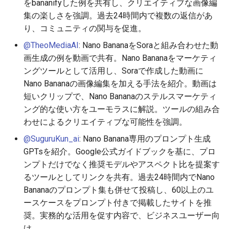
をbananifyした例を共有し、クリエイティブな画像編
2026-06-19
2026-06-21
2025-12-06
2026-06-21
2025-12-06
2026-01-18
2026-01-18
2026-01-18
2026-01-13
2026-06-19
2025-12-06
2026-01-18
2026-06-21
2026-06-16
集の楽しさを強調。過去24時間内で複数の返信があ
り、コミュニティの関与を促進。
2026-06-18
2026-06-20
2025-12-05
2026-06-20
2025-12-05
2026-01-11
2026-01-11
2026-01-11
2026-06-18
2025-12-05
2026-01-11
2026-06-20
2026-06-15
@TheoMediaAI
: Nano BananaをSoraと組み合わせた動
画生成の例を動画で共有。Nano Bananaをマーケティ
2026-06-17
2026-06-19
2025-12-04
2026-06-19
2025-12-04
2026-01-04
2026-01-04
2026-01-04
2026-06-17
2025-12-04
2026-01-04
2026-06-19
2026-06-14
ングツールとして活用し、Soraで作成した動画に
Nano Bananaの画像編集を加える手法を紹介。動画は
2026-06-16
2026-06-18
2025-12-03
2026-06-18
2025-12-03
2026-06-16
2025-12-03
2026-06-18
2026-06-13
短いクリップで、Nano Bananaのステルスマーケティ
2026-06-14
2026-06-17
2025-12-02
2026-06-17
2025-12-02
2026-06-15
2025-12-02
2026-06-17
2026-06-11
ング的な使い方をユーモラスに解説。ツールの組み合
わせによるクリエイティブな可能性を強調。
2026-06-13
2026-06-16
2025-12-01
2026-06-16
2025-12-01
2026-06-14
2025-12-01
2026-06-16
2026-06-10
@SuguruKun_ai
: Nano Banana専用のプロンプト生成
GPTsを紹介。Google公式ガイドブックを基に、プロ
2026-06-12
2026-06-15
2025-11-30
2026-06-15
2025-11-30
2026-06-13
2025-11-30
2026-06-15
2026-06-09
ンプトだけでなく推奨モデルやアスペクト比を提案す
るツールとしてリンクを共有。過去24時間内でNano
2026-06-11
2026-06-14
2025-11-29
2026-06-14
2025-11-29
2026-06-12
2025-11-29
2026-06-14
2026-06-08
Bananaのプロンプト集も併せて投稿し、60以上のユ
ースケースをプロンプト付きで掲載したサイトを推
2026-06-10
2026-06-13
2025-11-28
2026-06-13
2025-11-28
2026-06-11
2025-11-28
2026-06-13
2026-06-07
奨。実務的な活用を促す内容で、ビジネスユーザー向
け。