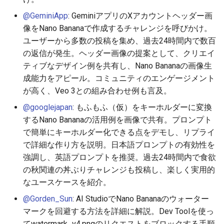
2026-06-09
2026-06-12
2025-11-27
2026-06-12
2025-11-27
2026-06-10
2025-11-27
2026-06-12
2026-06-06
@GeminiApp
: GeminiアプリのXアカウントヘッダー画
像をNano Bananaで作成するチャレンジを呼びかけ。
2026-06-08
2026-06-11
2025-11-26
2026-06-11
2025-11-26
2026-06-09
2025-11-26
2026-06-11
2026-06-05
ユーザーから多数の投稿を集め、過去24時間内で数百
の返信が発生。ヘッダー画像の提案として、クリエイ
2026-06-07
2026-06-10
2025-11-25
2026-06-10
2025-11-25
2026-06-07
2025-11-25
2026-06-10
2026-06-04
ティブなデザイン例を共有し、Nano Bananaの画像生
成能力をアピール。コミュニティのエンゲージメント
2026-06-06
2026-06-09
2025-11-24
2026-06-09
2025-11-24
2026-06-06
2025-11-24
2026-06-09
2026-06-03
が高く、Veo 3との組み合わせ例も言及。
2026-06-05
2026-06-08
2025-11-23
2026-06-08
2025-11-23
2026-06-05
2025-11-23
2026-06-08
2026-06-02
@googlejapan
: もふもふ（仮）をキーホルダーに変換
するNano Bananaの活用例を画像で共有。プロンプト
2026-06-04
2026-06-07
2025-11-22
2026-06-07
2025-11-22
2026-06-04
2025-11-22
2026-06-07
2026-06-01
で簡単にキーホルダー化できる点をデモし、リプライ
で詳細な作り方を説明。日本語プロンプトの有効性を
2026-06-03
2026-06-06
2025-11-21
2026-06-06
2025-11-21
2026-06-03
2025-11-21
2026-06-06
2026-05-31
強調し、英語プロンプトを推奨。過去24時間内で食欲
の秋関連の丼ぶりチャレンジも投稿し、楽しく実用的
2026-06-02
2026-06-05
2025-11-20
2026-06-05
2025-11-20
2026-06-02
2025-11-20
2026-06-05
2026-05-30
なユースケースを紹介。
@Gorden_Sun
: AI StudioでNano Bananaのウォーター
2026-06-01
2026-06-04
2025-11-19
2026-06-04
2025-11-19
2026-05-31
2025-11-19
2026-06-04
マークを回避する方法を詳細に解説。Dev Toolを使っ
てwatermark_v4.pngのリクエストをブロックする手順