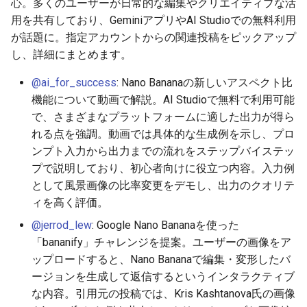
心。多くのユーザーが日常的な編集やクリエイティブな活
2026-06-30
2026-07-01
2025-12-15
2026-07-01
2025-12-15
2026-03-22
2025-09-24
2026-03-22
2026-03-22
2026-03-22
2026-03-15
2026-06-30
2025-12-15
2026-03-22
2026-06-30
2026-06-28
用を共有しており、GeminiアプリやAI Studioでの無料利用
が話題に。指定アカウントからの関連投稿をピックアップ
2026-06-29
2026-06-30
2025-12-14
2026-06-30
2025-12-14
2026-03-15
2025-09-21
2026-03-15
2026-03-15
2026-03-15
2026-03-08
2026-06-28
2025-12-14
2026-03-15
2026-06-29
2026-06-25
し、詳細にまとめます。
@ai_for_success
: Nano Bananaの新しいアスペクト比
2026-06-28
2026-06-29
2025-12-13
2026-06-29
2025-12-13
2026-03-08
2025-09-19
2026-03-08
2026-03-08
2026-03-08
2026-03-01
2026-06-26
2025-12-13
2026-03-08
2026-06-28
2026-06-24
機能について動画で解説。AI Studioで無料で利用可能
で、さまざまなプラットフォームに適した出力が得ら
2026-06-26
2026-06-28
2025-12-12
2026-06-28
2025-12-12
2026-03-01
2026-03-01
2026-03-01
2026-03-01
2026-02-22
2026-06-25
2025-12-12
2026-03-01
2026-06-27
2026-06-23
れる点を強調。動画では具体的な生成例を示し、プロ
2026-06-25
2026-06-26
2025-12-11
2026-06-26
2025-12-11
2026-02-22
2026-02-22
2026-02-22
2026-02-22
2026-02-15
2026-06-24
2025-12-11
2026-02-22
2026-06-26
2026-06-22
ンプト入力から出力までの流れをステップバイステッ
プで説明しており、初心者向けに役立つ内容。入力例
2026-06-24
2026-06-25
2025-12-10
2026-06-25
2025-12-10
2026-02-15
2026-02-15
2026-02-15
2026-02-15
2026-02-08
2026-06-23
2025-12-10
2026-02-15
2026-06-25
2026-06-21
として風景画像の比率変更をデモし、出力のクオリテ
ィを高く評価。
2026-06-23
2026-06-24
2025-12-09
2026-06-24
2025-12-09
2026-02-08
2026-02-08
2026-02-08
2026-02-08
2026-02-01
2026-06-22
2025-12-09
2026-02-08
2026-06-24
2026-06-20
@jerrod_lew
: Google Nano Bananaを使った
「bananify」チャレンジを提案。ユーザーの画像をア
2026-06-21
2026-06-23
2025-12-08
2026-06-23
2025-12-08
2026-02-01
2026-02-05
2026-02-01
2026-02-01
2026-01-25
2026-06-21
2025-12-08
2026-02-01
2026-06-23
2026-06-18
ップロードすると、Nano Bananaで編集・変形したバ
ージョンを生成して返信するというインタラクティブ
2026-06-20
2026-06-22
2025-12-07
2026-06-22
2025-12-07
2026-01-25
2026-01-25
2026-01-25
2026-01-18
2026-06-20
2025-12-07
2026-01-25
2026-06-22
2026-06-17
な内容。引用元の投稿では、Kris Kashtanova氏の画像