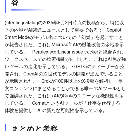
容
2026-04-09
2026-04-09
2025-09-24
2026-04-06
2025-09-24
2026-04-05
2025-09-24
2026-04-08
2026-04-08
2025-09-23
2026-04-05
2025-09-23
2026-04-04
2025-09-23
@testingcatalogの2025年8月3日時点の投稿から、特に以
下の内容がAI関連ニュースとして重要である： - Copilot
2026-04-07
2026-04-07
2025-09-22
2026-04-04
2025-09-22
2026-04-03
2025-09-22
Smart Modeがモデル名についての「幻覚」を起こすこと
が報告された。これはMicrosoft AIの機能改善の余地を示
2026-04-06
2026-04-06
2025-09-21
2026-04-03
2025-09-21
2026-04-02
2025-09-21
している。 - PerplexityがLinear issue trackerと統合され、
ワークスペースでの検索機能が向上した。これはAI色が強
2026-04-05
2026-04-05
2025-09-17
2026-04-02
2025-09-21-week
2026-04-01
2025-09-20
いツールの進化を示している。 - GPT-5のティーザーが公
開され、OpenAIの次世代モデルの開発が進んでいること
2026-04-04
2026-04-04
2025-09-16
2026-04-01
2025-09-20
2026-03-31
が示唆された。 - Grokが100件以上のX投稿を解析し、長
文コンテンツにまとめることができる唯一のAIツールとし
2026-04-03
2026-04-03
2025-09-15
2026-03-31
2025-09-19
2026-03-30
て強調された。これはxAIのGrokのユニークな機能性を示
している。 - CometというAIツールが「仕事を代行する」
2026-04-02
2026-04-02
2025-09-14
2026-03-30
2025-09-18
2026-03-29
体験を提供し、AIの新たな可能性を示している。
2026-04-01
2026-04-01
2025-09-12
2026-03-29
2025-09-16
2026-03-28
まとめと考察