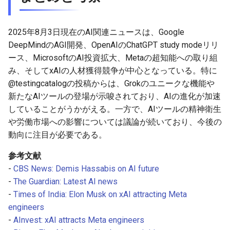
2026-03-31
2026-03-31
2025-09-11
2026-03-28
2025-09-15
2026-03-27
2026-03-30
2026-03-30
2025-09-10
2026-03-27
2026-03-26
2025年8月3日現在のAI関連ニュースは、Google
DeepMindのAGI開発、OpenAIのChatGPT study modeリリ
2026-03-29
2026-03-29
2025-09-09
2026-03-26
2026-03-25
ース、MicrosoftのAI投資拡大、Metaの超知能への取り組
み、そしてxAIの人材獲得競争が中心となっている。特に
2026-03-28
2026-03-28
2025-09-08
2026-03-25
2026-03-24
@testingcatalogの投稿からは、Grokのユニークな機能や
新たなAIツールの登場が示唆されており、AIの進化が加速
2026-03-27
2026-03-27
2025-09-07
2026-03-24
2026-03-23
していることがうかがえる。一方で、AIツールの精神衛生
や労働市場への影響については議論が続いており、今後の
2026-03-26
2026-03-26
2025-09-06
2026-03-23
2026-03-22
動向に注目が必要である。
2026-03-25
2026-03-25
2025-09-05
2026-03-22
2026-03-21
参考文献
-
CBS News: Demis Hassabis on AI future
2026-03-24
2026-03-24
2025-09-04
2026-03-21
2026-03-20
-
The Guardian: Latest AI news
-
Times of India: Elon Musk on xAI attracting Meta
2026-03-23
2026-03-23
2025-09-03
2026-03-20
2026-03-19
engineers
-
AInvest: xAI attracts Meta engineers
2026-03-22
2026-03-22
2025-09-02
2026-03-19
2026-03-18