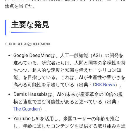
2026-06-03
2026-06-03
2025-11-18
2026-05-31
2025-11-18
2026-05-30
2025-11-18
2026-06-03
焦点を当てた。
2026-06-02
2026-06-02
2025-11-17
2026-05-30
2025-11-17
2026-05-29
2025-11-17
2026-06-02
主要な発見
2026-06-01
2026-06-01
2025-11-16
2026-05-29
2025-11-16
2026-05-28
2025-11-16
2026-06-01
2026-05-31
2026-05-31
2025-11-15
2026-05-28
2025-11-15
2026-05-27
2025-11-15
2026-05-31
1. GOOGLE AIとDEEPMIND
Google DeepMindは、人工一般知能（AGI）の開発を
2026-05-30
2026-05-30
2025-11-14
2026-05-27
2025-11-14
2026-05-26
2025-11-14
2026-05-30
進めている。研究者たちは、人間と同等の多様性を持
ちつつ、超人的な速度と知識を備えた「シリコン知
2026-05-29
2026-05-29
2025-11-13
2026-05-26
2025-11-13
2026-05-25
2025-11-13
2026-05-29
能」を目指している。これは、AIが生産性や豊かさを
高める可能性を示唆している（出典：
CBS News
）。
2026-05-28
2026-05-28
2025-11-12
2026-05-25
2025-11-12
2026-05-24
2025-11-12
2026-05-28
Demis Hassabisは、AIの未来が産業革命の10倍の規
2026-05-27
2026-05-27
2025-11-11
2026-05-24
2025-11-11
2026-05-23
2025-11-11
2026-05-27
模と速度で進む可能性があると述べている（出典：
The Guardian
）。
2026-05-26
2026-05-26
2025-11-10
2026-05-23
2025-11-10
2026-05-22
2025-11-10
2026-05-26
YouTubeもAIを活用し、米国ユーザーの年齢を推定
し、年齢に適したコンテンツを提供する取り組みを進
2026-05-25
2026-05-25
2025-11-09
2026-05-22
2025-11-09
2026-05-21
2025-11-09
2026-05-25