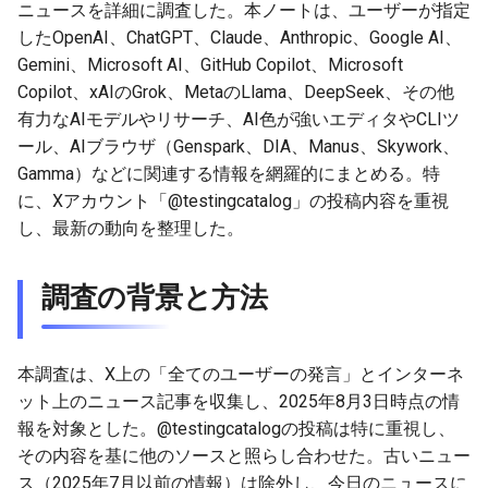
2026-06-12
ニュースを詳細に調査した。本ノートは、ユーザーが指定
2026-06-12
2025-11-27
2026-06-09
2025-11-27
2026-06-10
2025-11-27
2026-06-12
2026-06-06
したOpenAI、ChatGPT、Claude、Anthropic、Google AI、
2026-06-11
2026-06-11
2025-11-26
2026-06-08
2025-11-26
2026-06-09
2025-11-26
2026-06-11
2026-06-05
Gemini、Microsoft AI、GitHub Copilot、Microsoft
Copilot、xAIのGrok、MetaのLlama、DeepSeek、その他
2026-06-10
2026-06-10
2025-11-25
2026-06-07
2025-11-25
2026-06-07
2025-11-25
2026-06-10
2026-06-04
有力なAIモデルやリサーチ、AI色が強いエディタやCLIツ
ール、AIブラウザ（Genspark、DIA、Manus、Skywork、
2026-06-09
2026-06-09
2025-11-24
2026-06-06
2025-11-24
2026-06-06
2025-11-24
2026-06-09
2026-06-03
Gamma）などに関連する情報を網羅的にまとめる。特
に、Xアカウント「@testingcatalog」の投稿内容を重視
2026-06-08
2026-06-08
2025-11-23
2026-06-05
2025-11-23
2026-06-05
2025-11-23
2026-06-08
2026-06-02
し、最新の動向を整理した。
2026-06-07
2026-06-07
2025-11-22
2026-06-04
2025-11-22
2026-06-04
2025-11-22
2026-06-07
2026-06-01
調査の背景と方法
2026-06-06
2026-06-06
2025-11-21
2026-06-03
2025-11-21
2026-06-03
2025-11-21
2026-06-06
2026-05-31
本調査は、X上の「全てのユーザーの発言」とインターネ
2026-06-05
2026-06-05
2025-11-20
2026-06-02
2025-11-20
2026-06-02
2025-11-20
2026-06-05
2026-05-30
ット上のニュース記事を収集し、2025年8月3日時点の情
報を対象とした。@testingcatalogの投稿は特に重視し、
2026-06-04
2026-06-04
2025-11-19
2026-06-01
2025-11-19
2026-05-31
2025-11-19
2026-06-04
その内容を基に他のソースと照らし合わせた。古いニュー
ス（2025年7月以前の情報）は除外し、今日のニュースに