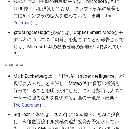
2025年第2四半期の財務結果では、MicrosoftはAIに
1000億ドルを投資しており、クラウド事業の成長と
2026-05-15
2026-05-15
2025-10-30
2026-05-12
2025-10-30
2026-05-11
2025-10-30
共にAIインフラの拡大を進めている（出典：
The
Guardian
）。
2026-05-14
2026-05-14
2025-10-29
2026-05-11
2025-10-29
2026-05-10
2025-10-29
@testingcatalogの投稿では、Copilot Smart Modeがモ
2026-05-13
2026-05-13
2025-10-28
2026-05-10
2025-10-28
2026-05-09
2025-10-28
デル名についての「幻覚」を起こすことが報告されて
おり、Microsoft AIの機能改善の余地が示唆されてい
2026-05-12
2026-05-12
2025-10-27
2026-05-09
2025-10-27
2026-05-08
2025-10-27
る。
4. META AI
2026-05-11
2026-05-11
2025-10-26
2026-05-08
2025-10-26
2026-05-07
2025-10-26
Mark Zuckerbergは、「超知能（superintelligence）が
2026-05-10
2026-05-10
2025-10-25
2026-05-07
2025-10-25
2026-05-06
2025-10-25
視野に入った」と主張し、MetaがAIに多額の投資を
行っていることを明らかにした。これは数百万人のユ
2026-05-09
2026-05-09
2025-10-24
2026-05-06
2025-10-24
2026-05-05
2025-10-24
ーザーに強力なAIを提供する計画の一環だ（出典：
The Guardian
）。
2026-05-08
2026-05-08
2025-10-23
2026-05-05
2025-10-23
2026-05-04
2025-10-23
Big Tech全体では、2025年に1550億ドルをAIに投資
し、今後数百億ドル規模の追加投資が予定されてい
2026-05-07
2026-05-07
2025-10-22
2026-05-04
2025-10-22
2026-05-03
2025-10-22
る。この中でMetaの動きは特に注目されている（出