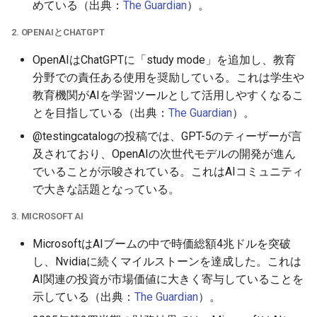
めている（出典：
The Guardian
）。
2026-05-24
2026-05-24
2025-11-08
2026-05-21
2025-11-08
2026-05-20
2025-11-08
2026-05-24
2. OPENAIとCHATGPT
OpenAIはChatGPTに「study mode」を追加し、教育
2026-05-23
2026-05-23
2025-11-07
2026-05-20
2025-11-07
2026-05-19
2025-11-07
2026-05-23
分野での責任ある使用を奨励している。これは学生や
教育機関がAIを学習ツールとして活用しやすくなるこ
2026-05-22
2026-05-22
2025-11-06
2026-05-19
2025-11-06
2026-05-18
2025-11-06
2026-05-22
とを目指している（出典：
The Guardian
）。
2026-05-21
2026-05-21
2025-11-05
2026-05-18
2025-11-05
2026-05-17
2025-11-05
2026-05-21
@testingcatalogの投稿では、GPT-5のティーザーが言
及されており、OpenAIの次世代モデルの開発が進ん
2026-05-20
2026-05-20
2025-11-04
2026-05-17
2025-11-04
2026-05-16
2025-11-04
2026-05-20
でいることが示唆されている。これはAIコミュニティ
で大きな話題となっている。
2026-05-19
2026-05-19
2025-11-03
2026-05-16
2025-11-03
2026-05-15
2025-11-03
2026-05-18
3. MICROSOFT AI
2026-05-18
2026-05-18
2025-11-02
2026-05-15
2025-11-02
2026-05-14
2025-11-02
MicrosoftはAIブームの中で時価総額4兆ドルを突破
し、Nvidiaに続くマイルストーンを達成した。これは
2026-05-17
2026-05-17
2025-11-01
2026-05-14
2025-11-01
2026-05-13
2025-11-01
AI関連の投資が市場価値に大きく寄与していることを
示している（出典：
The Guardian
）。
2026-05-16
2026-05-16
2025-10-31
2026-05-13
2025-10-31
2026-05-12
2025-10-31