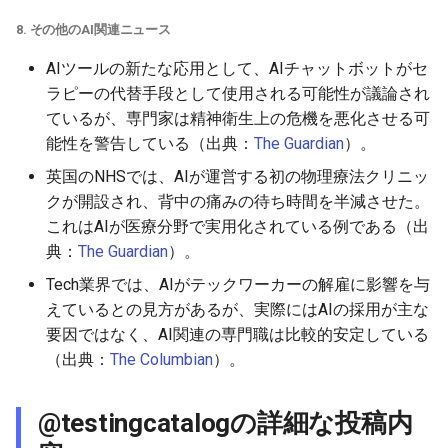
2026-04-18
2026-04-18
2025-10-03
2026-04-15
2025-10-03
2026-04-14
2025-10-03
8. その他のAI関連ニュース
2026-04-17
2026-04-17
2025-10-02
2026-04-14
2025-10-02
2026-04-13
2025-10-02
AIツールの新たな応用として、AIチャットボットがセ
ラピーの代替手段として使用される可能性が議論され
2026-04-16
2026-04-16
2025-10-01
2026-04-13
2025-10-01
2026-04-12
2025-10-01
ているが、専門家は精神衛生上の危機を悪化させる可
能性を警告している（出典：
The Guardian
）。
2026-04-15
2026-04-15
2025-09-30
2026-04-12
2025-09-30
2026-04-11
2025-09-30
英国のNHSでは、AIが運営する初の物理療法クリニッ
クが開設され、背中の痛みの待ち時間を半減させた。
2026-04-14
2026-04-14
2025-09-29
2026-04-11
2025-09-29
2026-04-10
2025-09-29
これはAIが医療分野で実用化されている例である（出
典：
The Guardian
）。
2026-04-13
2026-04-13
2025-09-28
2026-04-10
2025-09-28_week
2026-04-09
2025-09-28
Tech業界では、AIがテックワーカーの解雇に影響を与
えているとの見方があるが、実際にはAIの採用が主な
2026-04-12
2026-04-12
2025-09-27
2026-04-09
2025-09-27
2026-04-08
2025-09-27
要因ではなく、AI関連の専門職は比較的安定している
2026-04-11
2026-04-11
2025-09-26
2026-04-08
2025-09-26
2026-04-07
2025-09-26
（出典：
The Columbian
）。
2026-04-10
2026-04-10
2025-09-25
2026-04-07
2025-09-25
2026-04-06
2025-09-25
@testingcatalogの詳細な投稿内