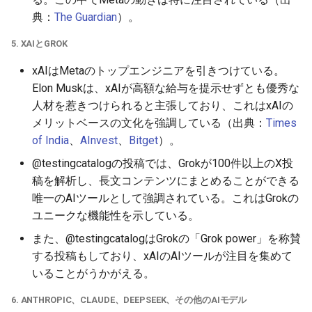
典：
The Guardian
）。
2026-05-06
2026-05-06
2025-10-21
2026-05-03
2025-10-21
2026-05-02
2025-10-21
5. XAIとGROK
2026-05-05
2026-05-05
2025-10-20
2026-05-02
2025-10-20
2026-05-01
2025-10-20
xAIはMetaのトップエンジニアを引きつけている。
Elon Muskは、xAIが高額な給与を提示せずとも優秀な
2026-05-04
2026-05-04
2025-10-19
2026-05-01
2025-10-19
2026-04-30
2025-10-19
人材を惹きつけられると主張しており、これはxAIの
メリットベースの文化を強調している（出典：
Times
2026-05-03
2026-05-03
2025-10-18
2026-04-30
2025-10-18
2026-04-29
2025-10-18
of India
、
AInvest
、
Bitget
）。
2026-05-02
2026-05-02
2025-10-17
2026-04-29
2025-10-17
2026-04-28
2025-10-17
@testingcatalogの投稿では、Grokが100件以上のX投
稿を解析し、長文コンテンツにまとめることができる
2026-05-01
2026-05-01
2025-10-16
2026-04-28
2025-10-16
2026-04-27
2025-10-16
唯一のAIツールとして強調されている。これはGrokの
ユニークな機能性を示している。
2026-04-30
2026-04-30
2025-10-15
2026-04-27
2025-10-15
2026-04-26
2025-10-15
また、@testingcatalogはGrokの「Grok power」を称賛
する投稿もしており、xAIのAIツールが注目を集めて
2026-04-29
2026-04-29
2025-10-14
2026-04-26
2025-10-14
2026-04-25
2025-10-14
いることがうかがえる。
2026-04-28
2026-04-28
2025-10-13
2026-04-25
2025-10-13
2026-04-24
2025-10-13
6. ANTHROPIC、CLAUDE、DEEPSEEK、その他のAIモデル