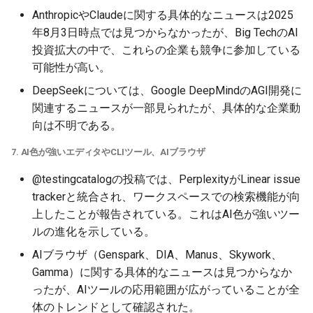
AnthropicやClaudeに関する具体的なニュースは2025
2026-04-27
2026-04-27
2025-10-12
2026-04-24
2025-10-12
2026-04-23
2025-10-12
年8月3日時点では見つからなかったが、Big TechのAI
投資拡大の中で、これらの企業も競争に参加している
2026-04-26
2026-04-26
2025-10-11
2026-04-23
2025-10-11
2026-04-22
2025-10-11
可能性が高い。
2026-04-25
2026-04-25
2025-10-10
2026-04-22
2025-10-10
2026-04-21
2025-10-10
DeepSeekについては、Google DeepMindのAGI開発に
関連するニュースが一部見られたが、具体的な企業動
2026-04-24
2026-04-24
2025-10-09
2026-04-21
2025-10-09
2026-04-20
2025-10-09
向は不明である。
2026-04-23
2026-04-23
2025-10-08
2026-04-20
2025-10-08
2026-04-19
2025-10-08
7. AI色が強いエディタやCLIツール、AIブラウザ
@testingcatalogの投稿では、PerplexityがLinear issue
2026-04-22
2026-04-22
2025-10-07
2026-04-19
2025-10-07
2026-04-18
2025-10-07
trackerと統合され、ワークスペースでの検索機能が向
上したことが報告されている。これはAI色が強いツー
2026-04-21
2026-04-21
2025-10-06
2026-04-18
2025-10-06
2026-04-17
2025-10-06
ルの進化を示している。
AIブラウザ（Genspark、DIA、Manus、Skywork、
2026-04-20
2026-04-20
2025-10-05
2026-04-17
2025-10-05
2026-04-16
2025-10-05
Gamma）に関する具体的なニュースは見つからなか
ったが、AIツールの応用範囲が広がっていることが全
2026-04-19
2026-04-19
2025-10-04
2026-04-16
2025-10-04
2026-04-15
2025-10-04
体のトレンドとして確認された。