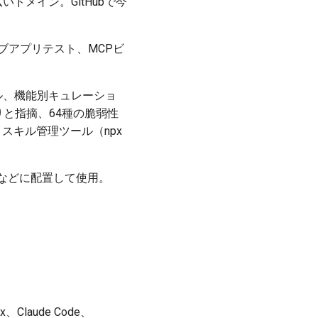
ドメイン。GitHubで今
ェブアプリテスト、MCPビ
キル、機能別キュレーショ
ありと指摘、64種の脆弱性
llsなど。スキル管理ツール（npx
kills/などに配置して使用。
）
x、Claude Code、