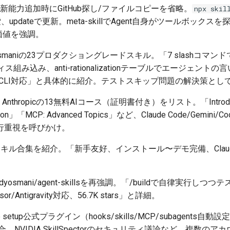
odeで新能力追加時にGitHub探し/ファイルコピーを省略。
npx skil
、updateで更新。meta-skillでAgent自身がツールボッ
sの価値を強調。
Osmaniの23プロダクショングレードスキル。「7 slashコマンドでde
ス組み込み、anti-rationalizationテーブルでエージェントの言
Gemini CLI対応」と具体的に紹介。テストスキップ問題の解決策と
Anthropicの13無料AIコース（証明書付き）をリスト。「Introduction
Action」「MCP: Advanced Topics」など、Claude Code/Gem
行重視を呼びかけ。
スキル合集を紹介。「新手友好、インストール〜デモ完備、Claude Co
dyosmani/agent-skillsを再強調。「/buildで自律実行
rsor/Antigravity対応、56.7K stars」と詳細。
e setup公式プラグイン（hooks/skills/MCP/subagents自動設定
lls統合、NVIDIA SkillSpectorのセキュリティ議論など。複