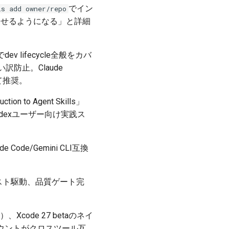
でイン
ls add owner/repo
クスを探せるようになる」と詳細
v lifecycle全般をカバ
い訳防止。Claude
して推奨。
 to Agent Skills」
ini/Codexユーザー向け実践ス
de/Gemini CLI互換
しつつテスト駆動、品質ゲート完
）、Xcode 27 betaのネイ
数のアカウントがクロスツール互