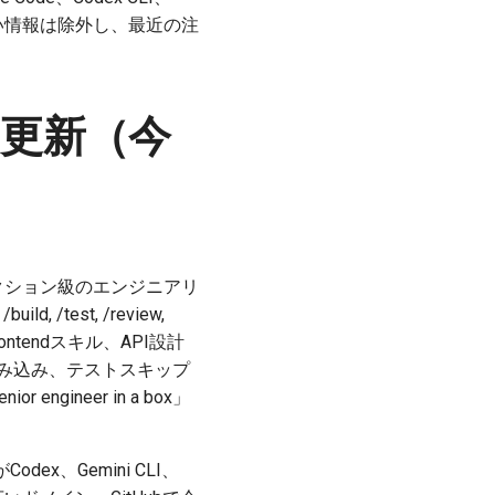
。古い情報は除外し、最近の注
リ・更新（今
：プロダクション級のエンジニアリ
/test, /review,
ontendスキル、API設計
を組み込み、テストスキップ
ngineer in a box」
dex、Gemini CLI、