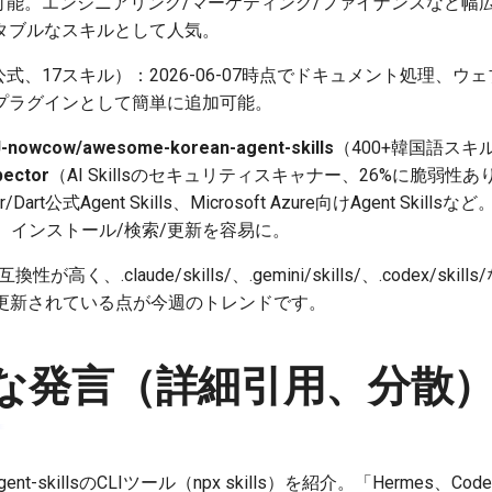
変換可能。エンジニアリング/マーケティング/ファイナンスなど幅広い
タブルなスキルとして人気。
公式、17スキル）：2026-06-07時点でドキュメント処理、ウ
プラグインとして簡単に追加可能。
J-nowcow/awesome-korean-agent-skills
（400+韓国語ス
pector
（AI Skillsのセキュリティスキャナー、26%に脆弱性
Dart公式Agent Skills、Microsoft Azure向けAgent Ski
活発で、インストール/検索/更新を容易に。
が高く、.claude/skills/、.gemini/skills/、.codex/s
繁に更新されている点が今週のトレンドです。
な発言（詳細引用、分散
gent-skillsのCLIツール（npx skills）を紹介。「Hermes、Code