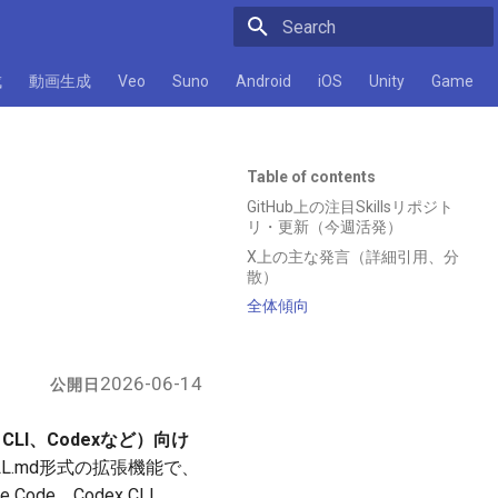
Initializing search
成
動画生成
Veo
Suno
Android
iOS
Unity
Game
Table of contents
GitHub上の注目Skillsリポジト
リ・更新（今週活発）
X上の主な発言（詳細引用、分
散）
全体傾向
2026-06-14
公開日
 CLI、Codexなど）向け
KILL.md形式の拡張機能で、
e、Codex CLI、