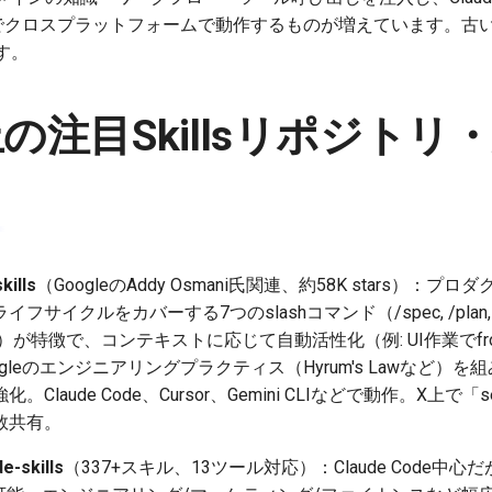
rsorなどでクロスプラットフォームで動作するものが増えています
す。
b上の注目Skillsリポジト
kills
（GoogleのAddy Osmani氏関連、約58K stars）
クルをカバーする7つのslashコマンド（/spec, /plan, /build, 
y, /ship）が特徴で、コンテキストに応じて自動活性化（例: UI作業でfr
ogleのエンジニアリングプラクティス（Hyrum's Lawなど）
aude Code、Cursor、Gemini CLIなどで動作。X上で「senior e
数共有。
e-skills
（337+スキル、13ツール対応）：Claude Code中心だがCo