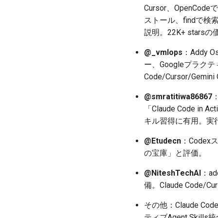
Cursor、OpenC
ストール、findで検索
説明。22K+ star
@_vmlops
：Addy 
ー、Googleプラクティ
Code/Cursor/
@smratitiwa86867
：
「Claude Code in 
キル習得に有用。実
@Etudecn
：Codex
の宝庫」と評価。
@NiteshTechAI
：ad
備。Claude Code/Cu
その他：Claude Cod
ティブAgent Ski