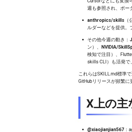
Cursorなどにも
週も参照され、ポー
anthropics/skills
（
ルダーなどを提供。
その他今週の動き：
ン）、
NVIDIA/SkillS
検知で注目）、Flutter/
skills CLI）も
これらはSKILL.md標準で互換性
GitHubリリースが頻
X上の主
@xiaojianjian567
：a