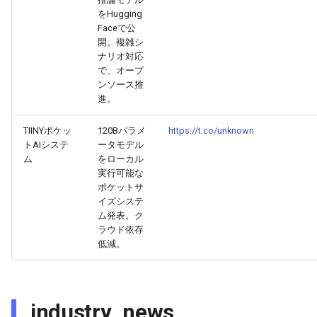
2025-09-15
2026-03-31
2025-09-11
2026-03-28
2025-09-15
2026-03-27
をHugging
Faceで公
2025-09-14
2026-03-30
2025-09-10
2026-03-27
2026-03-26
開。複雑シ
ナリオ対応
2025-09-13
2026-03-29
2025-09-09
2026-03-26
2026-03-25
で、オープ
ンソース推
進。
2025-09-12
2026-03-28
2025-09-08
2026-03-25
2026-03-24
TIINYポケッ
120Bパラメ
https://t.co/unknown
2025-09-11
2026-03-27
2025-09-07
2026-03-24
2026-03-23
トAIシステ
ータモデル
ム
をローカル
実行可能な
2025-09-10
2026-03-26
2025-09-06
2026-03-23
2026-03-22
ポケットサ
イズシステ
2025-09-09
2026-03-25
2025-09-05
2026-03-22
2026-03-21
ム発表。ク
ラウド依存
2025-09-08
2026-03-24
2025-09-04
2026-03-21
2026-03-20
低減。
2025-09-07
2026-03-23
2025-09-03
2026-03-20
2026-03-19
industry_news
2025-09-06
2026-03-22
2025-09-02
2026-03-19
2026-03-18