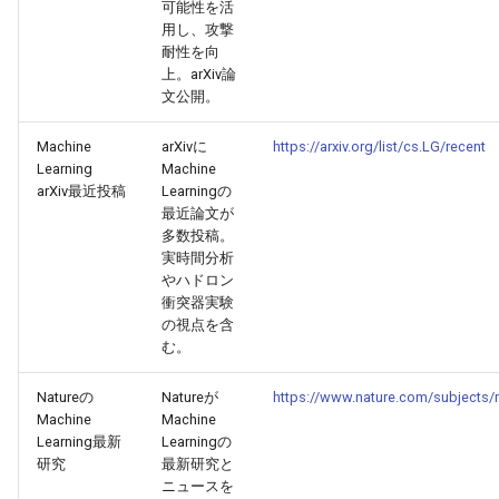
可能性を活
用し、攻撃
2025-10-21
2026-05-06
2025-10-21
2026-05-03
2025-10-21
2026-05-02
2025-10-21
耐性を向
上。arXiv論
2025-10-20
2026-05-05
2025-10-20
2026-05-02
2025-10-20
2026-05-01
2025-10-20
文公開。
2025-10-19
2026-05-04
2025-10-19
2026-05-01
2025-10-19
2026-04-30
2025-10-19
Machine
arXivに
https://arxiv.org/list/cs.LG/recent
Learning
Machine
arXiv最近投稿
Learningの
2025-10-18
2026-05-03
2025-10-18
2026-04-30
2025-10-18
2026-04-29
2025-10-18
最近論文が
多数投稿。
2025-10-17
2026-05-02
2025-10-17
2026-04-29
2025-10-17
2026-04-28
2025-10-17
実時間分析
やハドロン
衝突器実験
2025-10-16
2026-05-01
2025-10-16
2026-04-28
2025-10-16
2026-04-27
2025-10-16
の視点を含
む。
2025-10-15
2026-04-30
2025-10-15
2026-04-27
2025-10-15
2026-04-26
2025-10-15
Natureの
Natureが
https://www.nature.com/subjects/
2025-10-14
2026-04-29
2025-10-14
2026-04-26
2025-10-14
2026-04-25
2025-10-14
Machine
Machine
Learning最新
Learningの
研究
最新研究と
2025-10-13
2026-04-28
2025-10-13
2026-04-25
2025-10-13
2026-04-24
2025-10-13
ニュースを