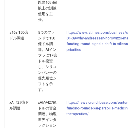
以降10万回
以上の訓練
2025-08-27
2026-03-12
2025-08-23
2026-03-09
2026-03-08
使用を主
張。
2025-08-26
2026-03-11
2025-08-22
2026-03-08
2026-03-07
a16z 150億
5つのファ
https://www.latimes.com/business/s
2025-08-25
ドル調達
ンドで150
01-09/why-andreessen-horowitzs-ma
2026-03-10
2025-08-21
2026-03-07
2026-03-06
億ドル調
funding-round-signals-shift-in-silicon
達。AIイン
priorities
2025-08-24
2026-03-09
2025-08-20
2026-03-06
2026-03-05
フラに17億
ドル投資
2025-08-23
2026-03-08
2025-08-19
2026-03-05
2026-03-04
し、シリコ
ンバレーの
優先順位シ
2025-08-22
2026-03-07
2025-08-18
2026-03-04
2026-03-03
フトを示
す。
2025-08-21
2026-03-06
2025-08-17
2026-03-03
2026-03-02
xAI 427億ド
xAIが427億
https://news.crunchbase.com/ventur
2025-08-20
ル調達
ドルの資金
funding-rounds-xai-parabilis-medicin
2026-03-05
2025-08-16
2026-03-02
2026-03-01
調達。物理
therapeutics/
世界インタ
2025-08-19
2026-03-04
2025-08-15
2026-03-01
2026-02-28
ラクション