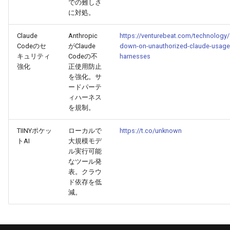
での難しさ
2026-02-13
2026-02-10
2026-02-09
に対処。
2026-02-12
2026-02-09
2026-02-08
Claude
Anthropic
https://venturebeat.com/technology/
Codeのセ
がClaude
down-on-unauthorized-claude-usage-b
キュリティ
Codeの不
harnesses
2026-02-11
2026-02-08
2026-02-07
強化
正使用防止
を強化。サ
2026-02-10
2026-02-07
2026-02-06
ードパーテ
ィハーネス
を規制。
2026-02-09
2026-02-06
2026-02-05
TIINYポケッ
ローカルで
https://t.co/unknown
2026-02-08
2026-02-05
2026-02-04
トAI
大規模モデ
ル実行可能
2026-02-07
2026-02-04
2026-02-03
なツール発
表。クラウ
ド依存を低
2026-02-06
2026-02-03
2026-02-02
減。
2026-02-05
2026-02-02
2026-02-01