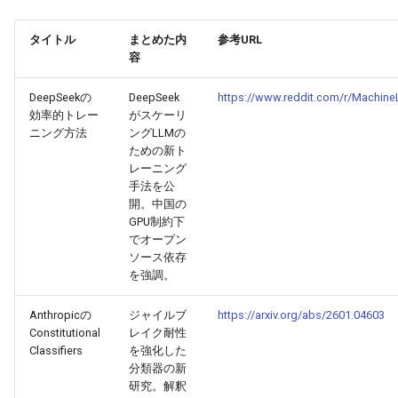
2025-10-30
2026-05-15
2025-10-30
2026-05-12
2025-10-30
2026-05-11
2025-10-30
タイトル
まとめた内
参考URL
容
2025-10-29
2026-05-14
2025-10-29
2026-05-11
2025-10-29
2026-05-10
2025-10-29
DeepSeekの
DeepSeek
https://www.reddit.com/r/Machin
効率的トレー
がスケーリ
2025-10-28
2026-05-13
2025-10-28
2026-05-10
2025-10-28
2026-05-09
2025-10-28
ニング方法
ングLLMの
ための新ト
2025-10-27
2026-05-12
2025-10-27
2026-05-09
2025-10-27
2026-05-08
2025-10-27
レーニング
手法を公
開。中国の
2025-10-26
2026-05-11
2025-10-26
2026-05-08
2025-10-26
2026-05-07
2025-10-26
GPU制約下
でオープン
2025-10-25
2026-05-10
2025-10-25
2026-05-07
2025-10-25
2026-05-06
2025-10-25
ソース依存
を強調。
2025-10-24
2026-05-09
2025-10-24
2026-05-06
2025-10-24
2026-05-05
2025-10-24
Anthropicの
ジャイルブ
https://arxiv.org/abs/2601.04603
Constitutional
レイク耐性
2025-10-23
2026-05-08
2025-10-23
2026-05-05
2025-10-23
2026-05-04
2025-10-23
Classifiers
を強化した
分類器の新
2025-10-22
2026-05-07
2025-10-22
2026-05-04
2025-10-22
2026-05-03
2025-10-22
研究。解釈