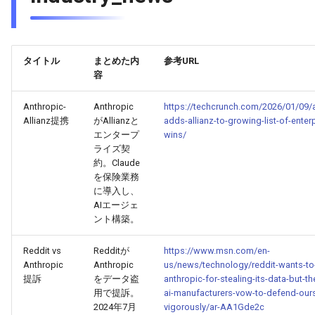
2025-09-05
2026-03-21
2025-09-01
2026-03-18
2026-03-17
タイトル
まとめた内
参考URL
2025-09-04
2026-03-20
2025-08-31
2026-03-17
2026-03-16
容
2025-09-03
2026-03-19
2025-08-30
2026-03-16
2026-03-15
Anthropic-
Anthropic
https://techcrunch.com/2026/01/09/a
Allianz提携
がAllianzと
adds-allianz-to-growing-list-of-enterp
2025-09-02
2026-03-18
2025-08-29
2026-03-15
2026-03-14
エンタープ
wins/
ライズ契
約。Claude
2025-09-01
2026-03-17
2025-08-28
2026-03-14
2026-03-13
を保険業務
に導入し、
2025-08-31
2026-03-16
2025-08-27
2026-03-13
2026-03-12
AIエージェ
ント構築。
2025-08-30
2026-03-15
2025-08-26
2026-03-12
2026-03-11
Reddit vs
Redditが
https://www.msn.com/en-
Anthropic
Anthropic
us/news/technology/reddit-wants-to
2025-08-29
2026-03-14
2025-08-25
2026-03-11
2026-03-10
提訴
をデータ盗
anthropic-for-stealing-its-data-but-t
用で提訴。
ai-manufacturers-vow-to-defend-our
2025-08-28
2026-03-13
2025-08-24
2026-03-10
2026-03-09
2024年7月
vigorously/ar-AA1Gde2c