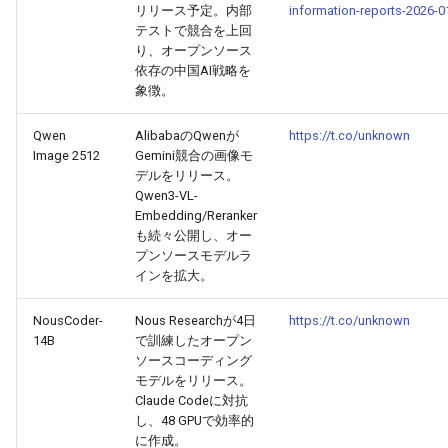
2025-11-18
2026-06-03
2025-11-18
2026-05-31
2025-11-18
2026-05-30
2025-11-18
2026-06-03
リリース予定。内部
information-reports-2026-0
テストで競合を上回
2025-11-17
2026-06-02
2025-11-17
2026-05-30
2025-11-17
2026-05-29
2025-11-17
2026-06-02
り、オープンソース
依存の中国AI戦略を
象徴。
2025-11-16
2026-06-01
2025-11-16
2026-05-29
2025-11-16
2026-05-28
2025-11-16
2026-06-01
Qwen
AlibabaのQwenが
https://t.co/unknown
2025-11-15
2026-05-31
2025-11-15
2026-05-28
2025-11-15
2026-05-27
2025-11-15
2026-05-31
Image 2512
Gemini競合の画像モ
デルをリリース。
Qwen3-VL-
2025-11-14
2026-05-30
2025-11-14
2026-05-27
2025-11-14
2026-05-26
2025-11-14
2026-05-30
Embedding/Reranker
も続々公開し、オー
2025-11-13
2026-05-29
2025-11-13
2026-05-26
2025-11-13
2026-05-25
2025-11-13
2026-05-29
プンソースモデルラ
インを拡大。
2025-11-12
2026-05-28
2025-11-12
2026-05-25
2025-11-12
2026-05-24
2025-11-12
2026-05-28
NousCoder-
Nous Researchが4日
https://t.co/unknown
14B
で訓練したオープン
2025-11-11
2026-05-27
2025-11-11
2026-05-24
2025-11-11
2026-05-23
2025-11-11
2026-05-27
ソースコーディング
モデルをリリース。
2025-11-10
2026-05-26
2025-11-10
2026-05-23
2025-11-10
2026-05-22
2025-11-10
2026-05-26
Claude Codeに対抗
し、48 GPUで効率的
に作成。
2025-11-09
2026-05-25
2025-11-09
2026-05-22
2025-11-09
2026-05-21
2025-11-09
2026-05-25