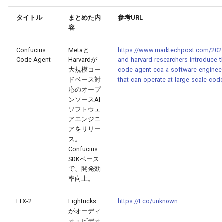
2025-10-03
2026-04-18
2025-10-03
2026-04-15
2025-10-03
2026-04-14
2025-10-03
タイトル
まとめた内
参考URL
容
2025-10-02
2026-04-17
2025-10-02
2026-04-14
2025-10-02
2026-04-13
2025-10-02
Confucius
Metaと
https://www.marktechpost.com/202
2025-10-01
2026-04-16
2025-10-01
2026-04-13
2025-10-01
2026-04-12
2025-10-01
Code Agent
Harvardが
and-harvard-researchers-introduce-t
大規模コー
code-agent-cca-a-software-enginee
ドベース対
that-can-operate-at-large-scale-co
2025-09-30
2026-04-15
2025-09-30
2026-04-12
2025-09-30
2026-04-11
2025-09-30
応のオープ
ンソースAI
2025-09-29
2026-04-14
2025-09-29
2026-04-11
2025-09-29
2026-04-10
2025-09-29
ソフトウェ
アエンジニ
2025-09-28
2026-04-13
2025-09-28
2026-04-10
2025-09-28_week
2026-04-09
2025-09-28
アをリリー
ス。
Confucius
2025-09-27
2026-04-12
2025-09-27
2026-04-09
2025-09-27
2026-04-08
2025-09-27
SDKベース
で、開発効
2025-09-26
2026-04-11
2025-09-26
2026-04-08
2025-09-26
2026-04-07
2025-09-26
率向上。
LTX-2
Lightricks
https://t.co/unknown
2025-09-25
2026-04-10
2025-09-25
2026-04-07
2025-09-25
2026-04-06
2025-09-25
がオーディ
オ・ビデオ