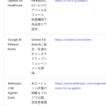
OpenAI for
HIPAA対応
https://t.co/V7jZEtNBcV
2025-08-07
2026-02-22
2025-08-04
2026-02-19
2026-02-18
Healthcare
のヘルスケ
アツールを
リリース。
2025-08-06
2026-02-21
2025-08-03
2026-02-18
2026-02-17
医療機関で
高品質ケア
2025-08-05
2026-02-20
2025-08-02
2026-02-17
2026-02-16
提供。
Google AI
Gemini 3を
https://cohere.com/events
2025-08-04
2026-02-19
2026-02-16
2026-02-15
Release
Searchに統
Notes
合。生成UI
2025-08-03
2026-02-18
2026-02-15
2026-02-14
やインタラ
クティブシ
2025-08-02
2026-02-17
2026-02-14
2026-02-13
ミュレーシ
ョンを議
論。
2025-07-17
2026-02-16
2026-02-13
2026-02-12
Anthropic
AIエージェ
https://www.anthropic.com/engineer
2025-07-16
2026-02-15
2026-02-12
2026-02-11
のAI
ント評価の
evals-for-ai-agents
Agents
戦略をブロ
Evals
グで公開。
2026-02-14
2026-02-11
2026-02-10
実世界展開