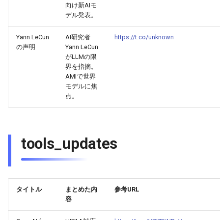
向け新AIモ
2025-08-18
2026-03-03
2025-08-14
2026-02-28
2026-02-27
デル発表。
Yann LeCun
AI研究者
https://t.co/unknown
2025-08-17
2026-03-02
2025-08-13
2026-02-27
2026-02-26
の声明
Yann LeCun
がLLMの限
2025-08-16
2026-03-01
2025-08-12
2026-02-26
2026-02-25
界を指摘。
AMIで世界
2025-08-15
モデルに焦
2026-02-28
2025-08-11
2026-02-25
2026-02-24
点。
2025-08-14
2026-02-27
2025-08-09
2026-02-24
2026-02-23
2025-08-13
2026-02-26
2025-08-08
2026-02-23
2026-02-22
tools_updates
2025-08-12
2026-02-25
2025-08-07
2026-02-22
2026-02-21
2025-08-11
2026-02-24
2025-08-06
2026-02-21
2026-02-20
タイトル
まとめた内
参考URL
容
2025-08-09
2026-02-23
2025-08-05
2026-02-20
2026-02-19