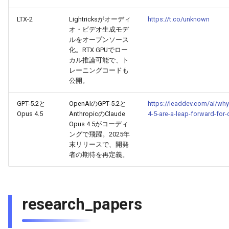
LTX-2
Lightricksがオーディ
https://t.co/unknown
2025-11-08
2026-05-24
2025-11-08
2026-05-21
2025-11-08
2026-05-20
2025-11-08
2026-05-24
オ・ビデオ生成モデ
ルをオープンソース
2025-11-07
2026-05-23
2025-11-07
2026-05-20
2025-11-07
2026-05-19
2025-11-07
2026-05-23
化。RTX GPUでロー
カル推論可能で、ト
レーニングコードも
2025-11-06
2026-05-22
2025-11-06
2026-05-19
2025-11-06
2026-05-18
2025-11-06
2026-05-22
公開。
2025-11-05
2026-05-21
2025-11-05
2026-05-18
2025-11-05
2026-05-17
2025-11-05
2026-05-21
GPT-5.2と
OpenAIのGPT-5.2と
https://leaddev.com/ai/why
Opus 4.5
AnthropicのClaude
4-5-are-a-leap-forward-for
2025-11-04
2026-05-20
2025-11-04
2026-05-17
2025-11-04
2026-05-16
2025-11-04
2026-05-20
Opus 4.5がコーディ
ングで飛躍。2025年
末リリースで、開発
2025-11-03
2026-05-19
2025-11-03
2026-05-16
2025-11-03
2026-05-15
2025-11-03
2026-05-18
者の期待を再定義。
2025-11-02
2026-05-18
2025-11-02
2026-05-15
2025-11-02
2026-05-14
2025-11-02
2025-11-01
2026-05-17
2025-11-01
2026-05-14
2025-11-01
2026-05-13
2025-11-01
research_papers
2025-10-31
2026-05-16
2025-10-31
2026-05-13
2025-10-31
2026-05-12
2025-10-31