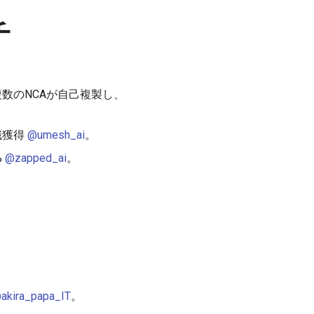
チ
ーション。複数のNCAが自己複製し、
識獲得
@umesh_ai
。
%
@zapped_ai
。
akira_papa_IT
。