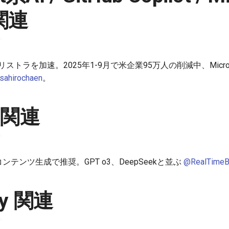
 関連
によるリストラを加速。2025年1-9月で米企業95万人の削減中、Micro
ahirochaen
。
 関連
コンテンツ生成で推奨。GPT o3、DeepSeekと並ぶ
@RealTimeB
ity 関連