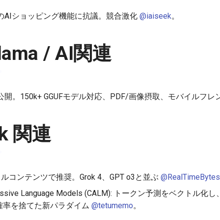
exityのAIショッピング機能に抗議。競合激化
@iaiseek
。
lama / AI関連
ebUI公開。150k+ GGUFモデル対応、PDF/画像摂取、モバイルフ
ek 関連
ャルコンテンツで推奨。Grok 4、GPT o3と並ぶ
@RealTimeBytes
oregressive Language Models (CALM): トークン予測をベ
。確率を捨てた新パラダイム
@tetumemo
。