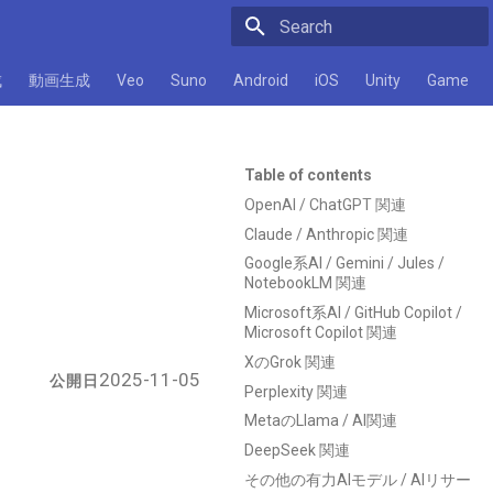
Initializing search
成
動画生成
Veo
Suno
Android
iOS
Unity
Game
Table of contents
OpenAI / ChatGPT 関連
Claude / Anthropic 関連
Google系AI / Gemini / Jules /
NotebookLM 関連
Microsoft系AI / GitHub Copilot /
Microsoft Copilot 関連
XのGrok 関連
2025-11-05
公開日
Perplexity 関連
MetaのLlama / AI関連
DeepSeek 関連
その他の有力AIモデル / AIリサー