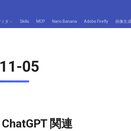
ディタ－
Skills
MCP
Nano Banana
Adobe Firefly
画像生
11-05
/ ChatGPT 関連