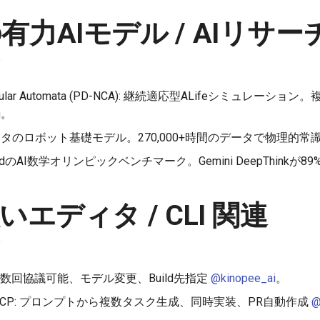
力AIモデル / AIリサー
al Cellular Automata (PD-NCA): 継続適応型ALifeシミュレ
u
。
パラメータのロボット基礎モデル。270,000+時間のデータで物理的常
pMindのAI数学オリンピックベンチマーク。Gemini DeepThinkが89
いエディタ / CLI 関連
ード: 複数回協議可能、モデル変更、Build先指定
@kinopee_ai
。
inear MCP: プロンプトから複数タスク生成、同時実装、PR自動作成
@