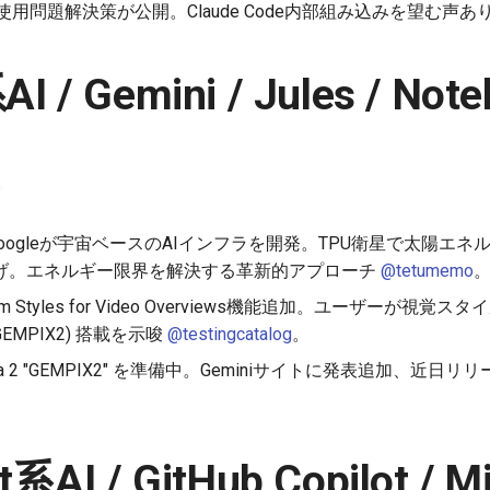
用問題解決策が公開。Claude Code内部組み込みを望む声あ
I / Gemini / Jules / No
tcher: Googleが宇宙ベースのAIインフラを開発。TPU衛星で太陽
げ。エネルギー限界を解決する革新的アプローチ
@tetumemo
stom Styles for Video Overviews機能追加。ユーザーが
 (GEMPIX2) 搭載を示唆
@testingcatalog
。
anana 2 "GEMPIX2" を準備中。Geminiサイトに発表追加、近日リ
t系AI / GitHub Copilot / M