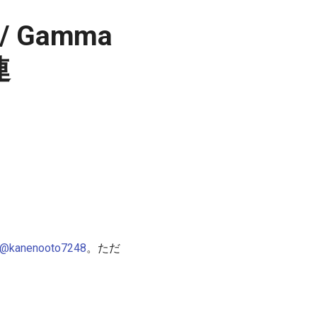
k / Gamma
連
@kanenooto7248
。ただ