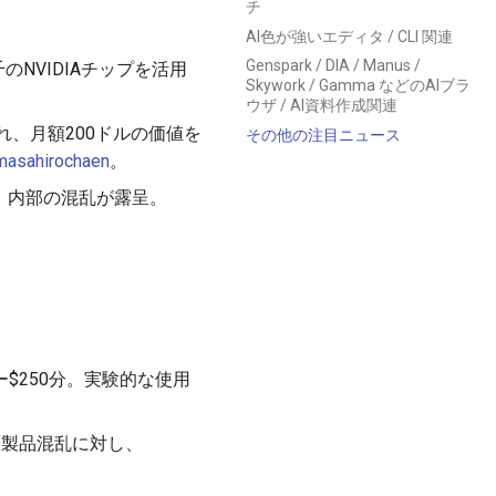
チ
AI色が強いエディタ / CLI 関連
Genspark / DIA / Manus /
のNVIDIAチップを活用
Skywork / Gamma などのAIブラ
ウザ / AI資料作成関連
善され、月額200ドルの価値を
その他の注目ニュース
asahirochaen
。
言で、内部の混乱が露呈。
ザー$250分。実験的な使用
の複数製品混乱に対し、