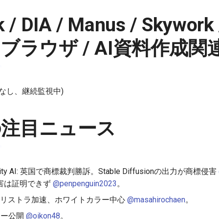
 / DIA / Manus / Skywor
ブラウザ / AI資料作成関
なし、継続監視中)
の注目ニュース
ability AI: 英国で商標裁判勝訴。Stable Diffusionの出力が商標侵害
害は証明できず
@penpenguin2023
。
 AIリストラ加速、ホワイトカラー中心
@masahirochaen
。
ッカー公開
@oikon48
。