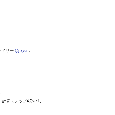
レンドリー
@jiayun
。
。
クトル化し、計算ステップ4分の1、