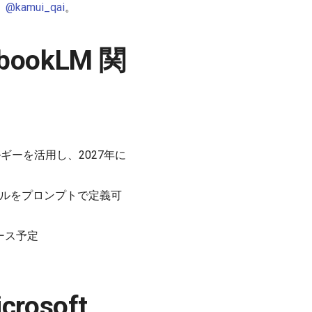
り
@kamui_qai
。
tebookLM 関
エネルギーを活用し、2027年に
。
視覚スタイルをプロンプトで定義可
リース予定
icrosoft