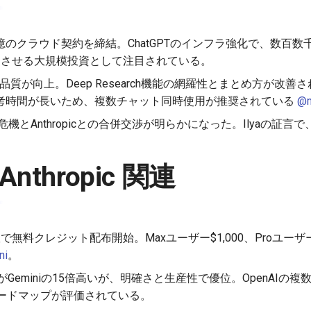
$38億のクラウド契約を締結。ChatGPTのインフラ強化で、数百数千
加速させる大規模投資として注目されている。
oの出力品質が向上。Deep Research機能の網羅性とまとめ方が改
考時間が長いため、複数チャット同時使用が推奨されている
@m
ス危機とAnthropicとの合併交渉が明らかになった。Ilyaの証
/ Anthropic 関連
Web版で無料クレジット配布開始。Maxユーザー$1,000、Proユー
ni
。
コストがGeminiの15倍高いが、明確さと生産性で優位。OpenAI
確なロードマップが評価されている。