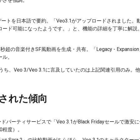
かさを強調。
アップデートを日本語で要約。「Veo3.1がアップロードされました
ロード可能になったようです。」と、機能の詳細を丁寧に解説
AIで30秒超の音楽付きSF風動画を生成・共有。「Legacy - Expan
ール。
ち、Veo 3/Veo 3.1に言及していたのは上記関連引用のみ
された傾向
などサードパーティサービスで「Veo 3.1がBlack Fridayセール
80程度）。
ling 2.5 vs Sora 2」の比較動画がちらほら。Veo 3.1のキャ