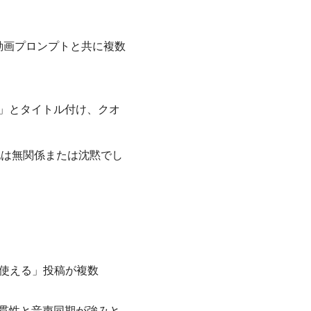
。動画プロンプトと共に複数
。
sion」とタイトル付け、クオ
。他は無関係または沈黙でし
で激安に使える」投稿が複数
ラクター一貫性と音声同期が強みと