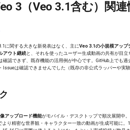
 Veo 3（Veo 3.1含む）
eo 3.1に関する大きな新発表はなく、主に
Veo 3.1の小規模ア
ルアウト継続
と、それを使ったユーザー生成動画の共有が目立ちま
確認できず、既存機能の活用例が中心です。GitHub上でも過去2
・Issueは確認できませんでした（既存の非公式ラッパーや実
ク
照画像アップロード機能
がモバイル・デスクトップで順次展開中。
より精密な世界観・キャラクター一致の動画が生成可能に。11月14