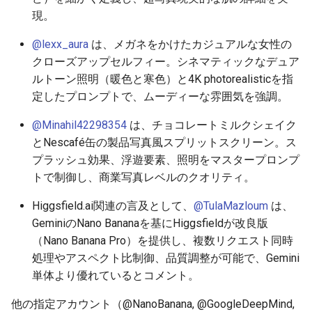
2025-12-06
2026-06-21
2025-12-06
2026-06-21
2025-12-06
2026-01-18
2026-01-18
2026-01-18
2026-01-13
2026-06-19
2025-12-06
2026-01-18
2026-06-21
2026-06-16
現。
@lexx_aura
は、メガネをかけたカジュアルな女性の
2025-12-05
2026-06-20
2025-12-05
2026-06-20
2025-12-05
2026-01-11
2026-01-11
2026-01-11
2026-06-18
2025-12-05
2026-01-11
2026-06-20
2026-06-15
クローズアップセルフィー。シネマティックなデュア
ルトーン照明（暖色と寒色）と4K photorealisticを指
2025-12-04
2026-06-19
2025-12-04
2026-06-19
2025-12-04
2026-01-04
2026-01-04
2026-01-04
2026-06-17
2025-12-04
2026-01-04
2026-06-19
2026-06-14
定したプロンプトで、ムーディーな雰囲気を強調。
2025-12-03
2026-06-18
2025-12-03
2026-06-18
2025-12-03
2026-06-16
2025-12-03
2026-06-18
2026-06-13
@Minahil42298354
は、チョコレートミルクシェイク
とNescafé缶の製品写真風スプリットスクリーン。ス
2025-12-02
2026-06-17
2025-12-02
2026-06-17
2025-12-02
2026-06-15
2025-12-02
2026-06-17
2026-06-11
プラッシュ効果、浮遊要素、照明をマスタープロンプ
トで制御し、商業写真レベルのクオリティ。
2025-12-01
2026-06-16
2025-12-01
2026-06-16
2025-12-01
2026-06-14
2025-12-01
2026-06-16
2026-06-10
Higgsfield.ai関連の言及として、
@TulaMazloum
は、
2025-11-30
2026-06-15
2025-11-30
2026-06-15
2025-11-30
2026-06-13
2025-11-30
2026-06-15
2026-06-09
GeminiのNano Bananaを基にHiggsfieldが改良版
（Nano Banana Pro）を提供し、複数リクエスト同時
2025-11-29
2026-06-14
2025-11-29
2026-06-14
2025-11-29
2026-06-12
2025-11-29
2026-06-14
2026-06-08
処理やアスペクト比制御、品質調整が可能で、Gemini
単体より優れているとコメント。
2025-11-28
2026-06-13
2025-11-28
2026-06-13
2025-11-28
2026-06-11
2025-11-28
2026-06-13
2026-06-07
他の指定アカウント（@NanoBanana, @GoogleDeepMind,