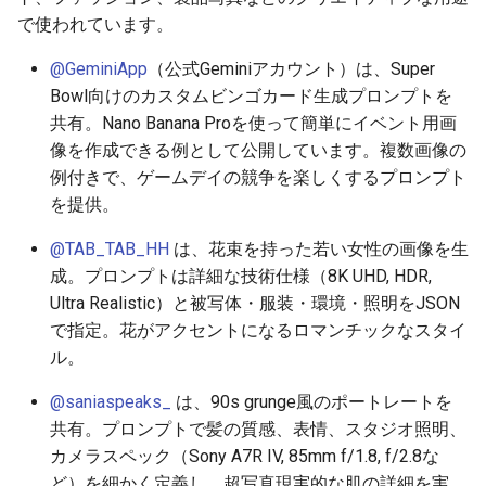
で使われています。
2025-12-15
2026-07-01
2025-12-15
2026-07-01
2025-12-15
2026-03-22
2025-09-24
2026-03-22
2026-03-22
2026-03-22
2026-03-15
2026-06-30
2025-12-15
2026-03-22
2026-06-30
2026-06-28
@GeminiApp
（公式Geminiアカウント）は、Super
2025-12-14
2026-06-30
2025-12-14
2026-06-30
2025-12-14
2026-03-15
2025-09-21
2026-03-15
2026-03-15
2026-03-15
2026-03-08
2026-06-28
2025-12-14
2026-03-15
2026-06-29
2026-06-25
Bowl向けのカスタムビンゴカード生成プロンプトを
共有。Nano Banana Proを使って簡単にイベント用画
2025-12-13
2026-06-29
2025-12-13
2026-06-29
2025-12-13
2026-03-08
2025-09-19
2026-03-08
2026-03-08
2026-03-08
2026-03-01
2026-06-26
2025-12-13
2026-03-08
2026-06-28
2026-06-24
像を作成できる例として公開しています。複数画像の
例付きで、ゲームデイの競争を楽しくするプロンプト
2025-12-12
2026-06-28
2025-12-12
2026-06-28
2025-12-12
2026-03-01
2026-03-01
2026-03-01
2026-03-01
2026-02-22
2026-06-25
2025-12-12
2026-03-01
2026-06-27
2026-06-23
を提供。
2025-12-11
2026-06-26
2025-12-11
2026-06-26
2025-12-11
2026-02-22
2026-02-22
2026-02-22
2026-02-22
2026-02-15
2026-06-24
2025-12-11
2026-02-22
2026-06-26
2026-06-22
@TAB_TAB_HH
は、花束を持った若い女性の画像を生
成。プロンプトは詳細な技術仕様（8K UHD, HDR,
2025-12-10
2026-06-25
2025-12-10
2026-06-25
2025-12-10
2026-02-15
2026-02-15
2026-02-15
2026-02-15
2026-02-08
2026-06-23
2025-12-10
2026-02-15
2026-06-25
2026-06-21
Ultra Realistic）と被写体・服装・環境・照明をJSON
で指定。花がアクセントになるロマンチックなスタイ
2025-12-09
2026-06-24
2025-12-09
2026-06-24
2025-12-09
2026-02-08
2026-02-08
2026-02-08
2026-02-08
2026-02-01
2026-06-22
2025-12-09
2026-02-08
2026-06-24
2026-06-20
ル。
2025-12-08
2026-06-23
2025-12-08
2026-06-23
2025-12-08
2026-02-01
2026-02-05
2026-02-01
2026-02-01
2026-01-25
2026-06-21
2025-12-08
2026-02-01
2026-06-23
2026-06-18
@saniaspeaks_
は、90s grunge風のポートレートを
共有。プロンプトで髪の質感、表情、スタジオ照明、
2025-12-07
2026-06-22
2025-12-07
2026-06-22
2025-12-07
2026-01-25
2026-01-25
2026-01-25
2026-01-18
2026-06-20
2025-12-07
2026-01-25
2026-06-22
2026-06-17
カメラスペック（Sony A7R IV, 85mm f/1.8, f/2.8な
ど）を細かく定義し、超写真現実的な肌の詳細を実