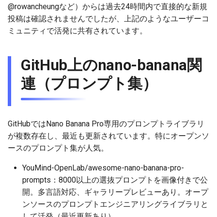
2025-11-27
2026-06-12
2025-11-27
2026-06-12
2025-11-27
2026-06-10
2025-11-27
2026-06-12
2026-06-06
@rowancheungなど）からは過去24時間内で直接的な新規
投稿は確認されませんでしたが、上記のようなユーザーコ
2025-11-26
2026-06-11
2025-11-26
2026-06-11
2025-11-26
2026-06-09
2025-11-26
2026-06-11
2026-06-05
ミュニティで活発に共有されています。
2025-11-25
2026-06-10
2025-11-25
2026-06-10
2025-11-25
2026-06-07
2025-11-25
2026-06-10
2026-06-04
GitHub上のnano-banana関
2025-11-24
2026-06-09
2025-11-24
2026-06-09
2025-11-24
2026-06-06
2025-11-24
2026-06-09
2026-06-03
連（プロンプト集）
2025-11-23
2026-06-08
2025-11-23
2026-06-08
2025-11-23
2026-06-05
2025-11-23
2026-06-08
2026-06-02
2025-11-22
2026-06-07
2025-11-22
2026-06-07
2025-11-22
2026-06-04
2025-11-22
2026-06-07
2026-06-01
GitHubではNano Banana Pro専用のプロンプトライブラリ
が複数存在し、最近も更新されています。特にオープンソ
2025-11-21
2026-06-06
2025-11-21
2026-06-06
2025-11-21
2026-06-03
2025-11-21
2026-06-06
2026-05-31
ースのプロンプト集が人気。
YouMind-OpenLab/awesome-nano-banana-pro-
2025-11-20
2026-06-05
2025-11-20
2026-06-05
2025-11-20
2026-06-02
2025-11-20
2026-06-05
2026-05-30
prompts：8000以上の選抜プロンプトを画像付きで公
開。多言語対応、ギャラリープレビューあり。オープ
2025-11-19
2026-06-04
2025-11-19
2026-06-04
2025-11-19
2026-05-31
2025-11-19
2026-06-04
ンソースのプロンプトエンジニアリングライブラリと
して活発（最近更新あり）。