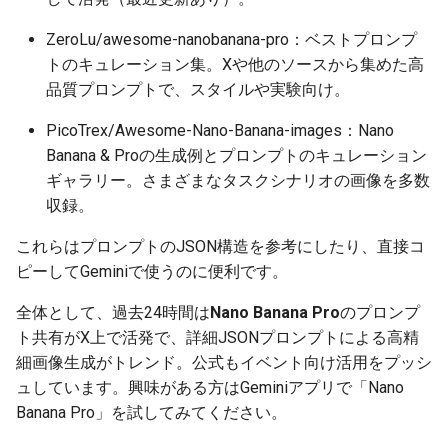
2025-11-18
2026-06-03
2025-11-18
2026-06-03
2025-11-18
2026-05-30
2025-11-18
2026-06-03
ZeroLu/awesome-nanobanana-pro：ベストプロンプ
2025-11-17
2026-06-02
2025-11-17
2026-06-02
2025-11-17
2026-05-29
2025-11-17
2026-06-02
トのキュレーション集。Xや他のソースから集めた高
品質プロンプトで、スタイルや実験向け。
2025-11-16
2026-06-01
2025-11-16
2026-06-01
2025-11-16
2026-05-28
2025-11-16
2026-06-01
PicoTrex/Awesome-Nano-Banana-images：Nano
2025-11-15
2026-05-31
2025-11-15
2026-05-31
2025-11-15
2026-05-27
2025-11-15
2026-05-31
Banana & Proの生成例とプロンプトのキュレーション
ギャラリー。さまざまなタスクシナリオの画像を多数
2025-11-14
2026-05-30
2025-11-14
2026-05-30
2025-11-14
2026-05-26
2025-11-14
2026-05-30
収録。
これらはプロンプトのJSON構造を参考にしたり、直接コ
2025-11-13
2026-05-29
2025-11-13
2026-05-29
2025-11-13
2026-05-25
2025-11-13
2026-05-29
ピーしてGeminiで使うのに便利です。
2025-11-12
2026-05-28
2025-11-12
2026-05-28
2025-11-12
2026-05-24
2025-11-12
2026-05-28
全体として、過去24時間は
Nano Banana Pro
のプロンプ
ト共有がX上で活発で、詳細JSONプロンプトによる高精
2025-11-11
2026-05-27
2025-11-11
2026-05-27
2025-11-11
2026-05-23
2025-11-11
2026-05-27
細画像生成がトレンド。公式もイベント向け活用をプッシ
ュしています。興味がある方はGeminiアプリで「Nano
2025-11-10
2026-05-26
2025-11-10
2026-05-26
2025-11-10
2026-05-22
2025-11-10
2026-05-26
Banana Pro」を試してみてください。
2025-11-09
2026-05-25
2025-11-09
2026-05-25
2025-11-09
2026-05-21
2025-11-09
2026-05-25