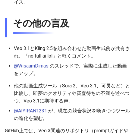
イス。
2025-11-27
2026-06-12
2025-11-27
2026-06-12
2025-11-27
2026-06-09
2025-11-27
2026-06-12
2026-06-06
2025-11-26
2026-06-11
2025-11-26
2026-06-11
2025-11-26
2026-06-08
2025-11-26
2026-06-11
2026-06-05
その他の言及
2025-11-25
2026-06-10
2025-11-25
2026-06-10
2025-11-25
2026-06-07
2025-11-25
2026-06-10
2026-06-04
2025-11-24
2026-06-09
2025-11-24
2026-06-09
2025-11-24
2026-06-06
2025-11-24
2026-06-09
2026-06-03
Veo 3.1とKling 2.5を組み合わせた動画生成例が共有さ
れ、「no full ai lol」と軽くコメント。
2025-11-23
2026-06-08
2025-11-23
2026-06-08
2025-11-23
2026-06-05
2025-11-23
2026-06-08
2026-06-02
@WisaamDimas
のスレッドで、実際に生成した動画
をアップ。
2025-11-22
2026-06-07
2025-11-22
2026-06-07
2025-11-22
2026-06-04
2025-11-22
2026-06-07
2026-06-01
他の動画生成ツール（Sora 2、Veo 3.1、可灵など）と
2025-11-21
2026-06-06
2025-11-21
2026-06-06
2025-11-21
2026-06-03
2025-11-21
2026-06-06
2026-05-31
比較し、即夢のクオリティや審査待ちの不満を述べつ
つ、Veo 3.1に期待する声。
2025-11-20
2026-06-05
2025-11-20
2026-06-05
2025-11-20
2026-06-02
2025-11-20
2026-06-05
2026-05-30
@AIYIRAN1231
が、現在の競合状況を嘆きつつツール
の進化を望む。
2025-11-19
2026-06-04
2025-11-19
2026-06-04
2025-11-19
2026-06-01
2025-11-19
2026-06-04
GitHub上では、Veo 3関連のリポジトリ（promptガイドや