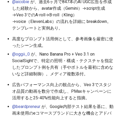
@aicobie
が、過去6ヶ月で847本のAI UGC広告を作成
2025-12-06
2026-06-21
2025-12-06
2026-06-21
2025-12-06
2026-01-18
2026-01-18
2026-06-19
2025-12-06
2026-01-18
2026-01-13
2026-01-18
2026-06-21
2026-06-16
した経験から、avatar作成（Gemini）→script生成
→Veo 3でのA-roll→B-roll（Kling）
2025-12-05
2026-06-20
2025-12-05
2026-06-20
2025-12-05
2026-01-11
2026-01-11
2026-06-18
2025-12-05
2026-01-11
2026-01-11
2026-06-20
2026-06-15
→voice（ElevenLabs）の流れを詳細に breakdown。
テンプレートと実例あり。
2025-12-04
2026-06-19
2025-12-04
2026-06-19
2025-12-04
2026-01-04
2026-01-04
2026-06-17
2025-12-04
2026-01-04
2026-01-04
2026-06-19
2026-06-14
高度なプロンプト活用例として、参考画像を厳密に使
2025-12-03
2026-06-18
2025-12-03
2026-06-18
2025-12-03
2026-06-16
2025-12-03
2026-06-18
2026-06-13
ったシーン生成。
@oggii_0
が、Nano Banana Pro + Veo 3.1 on
2025-12-02
2026-06-17
2025-12-02
2026-06-17
2025-12-02
2026-06-14
2025-12-02
2026-06-17
2026-06-11
SocialSightで、特定の照明・構成・テクスチャを指定
したプロンプト例を共有（手やボトルを最初に含めな
2025-12-01
2026-06-16
2025-12-01
2026-06-16
2025-12-01
2026-06-13
2025-12-01
2026-06-16
2026-06-10
いなど詳細制御）。メディア複数添付。
2025-11-30
2026-06-15
2025-11-30
2026-06-15
2025-11-30
2026-06-12
2025-11-30
2026-06-15
2026-06-09
広告パフォーマンス向上の観点から、Veo 3でスタジ
オ品質の動画を数分で作成し、PMaxキャンペーンに
2025-11-29
2026-06-14
2025-11-29
2026-06-14
2025-11-29
2026-06-11
2025-11-29
2026-06-14
2026-06-08
活用すると25-40%性能向上すると指摘。
@beardpreneur
が、Google内部テスト結果を基に、動
2025-11-28
2026-06-13
2025-11-28
2026-06-13
2025-11-28
2026-06-10
2025-11-28
2026-06-13
2026-06-07
画未使用のeコマースブランドに大きな機会とアドバ