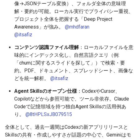
2026-06-03
2025-11-18
2026-06-03
2025-11-18
2026-05-31
2025-11-18
2026-05-30
2025-11-18
2026-06-03
像→JSONテーブル変換）、フォルダ全体の意味理
解・要約が可能。ローカル実行でプライバシー重視、
2026-06-02
2025-11-17
2026-06-02
2025-11-17
2026-05-30
2025-11-17
2026-05-29
2025-11-17
2026-06-02
プロジェクト全体を把握する「Deep Project
Awareness」が強み。
@mhdfaran
2026-06-01
2025-11-16
2026-06-01
2025-11-16
2026-05-29
2025-11-16
2026-05-28
2025-11-16
2026-06-01
@itsafiz
2026-05-31
2025-11-15
2026-05-31
2025-11-15
2026-05-28
2025-11-15
2026-05-27
2025-11-15
2026-05-31
コンテンツ認識ファイル理解
：ローカルファイルを意
味的にインデックス化し、自然言語クエリ（例:
2026-05-30
2025-11-14
2026-05-30
2025-11-14
2026-05-27
2025-11-14
2026-05-26
2025-11-14
2026-05-30
「churnに関するスライドを探して」）で検索・要
約。PDF、ドキュメント、スプレッドシート、画像な
2026-05-29
2025-11-13
2026-05-29
2025-11-13
2026-05-26
2025-11-13
2026-05-25
2025-11-13
2026-05-29
どを統一解析。
@itsafiz
Agent Skillsのオープン仕様
：CodexやCursor、
2026-05-28
2025-11-12
2026-05-28
2025-11-12
2026-05-25
2025-11-12
2026-05-24
2025-11-12
2026-05-28
Copilotなどから参照可能で、ツール非依存。Claude
Codeで記憶領域を持つ独自Agent Skillsの活用例あ
2026-05-27
2025-11-11
2026-05-27
2025-11-11
2026-05-24
2025-11-11
2026-05-23
2025-11-11
2026-05-27
り。
@8tHPLSxJB079515
2026-05-26
2025-11-10
2026-05-26
2025-11-10
2026-05-23
2025-11-10
2026-05-22
2025-11-10
2026-05-26
全体として、過去一週間はCodexの新アプリリリースと
Skillsの共有・作成しやすさが話題の中心で、Geminiはモ
2026-05-25
2025-11-09
2026-05-25
2025-11-09
2026-05-22
2025-11-09
2026-05-21
2025-11-09
2026-05-25