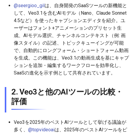
2026-06-10
2026-06-12
2025-11-27
2026-06-12
2025-11-27
2026-06-09
2025-11-27
2026-06-12
2026-06-06
@seergioo_gil
は、自身開発のSaaSツールの新機能と
して、Veo3.1を含むAIモデル（Nano、Claude Sonnet
2026-06-09
2026-06-11
2025-11-26
2026-06-11
2025-11-26
2026-06-08
2025-11-26
2026-06-11
2026-06-05
4.5など）を使ったキャプションエディタを紹介。ユ
ーザーはフォント+アニメーションのプリセット生
2026-06-07
2026-06-10
2025-11-25
2026-06-10
2025-11-25
2026-06-07
2025-11-25
2026-06-10
2026-06-04
成、AIモデル選択、チャンネルコンテキスト（例: 画
像スタイル）の記述、トピックキューイングが可能
2026-06-06
2026-06-09
2025-11-24
2026-06-09
2025-11-24
2026-06-06
2025-11-24
2026-06-09
2026-06-03
で、自動的にロングフォーム・ショートフォーム動画
を生成。この機能は、Veo3.1の動画生成を基にキャプ
2026-06-05
2026-06-08
2025-11-23
2026-06-08
2025-11-23
2026-06-05
2025-11-23
2026-06-08
2026-06-02
ションを追加・編集するワークフローを効率化し、
SaaSの進化を示す例として共有されています。
2026-06-04
2026-06-07
2025-11-22
2026-06-07
2025-11-22
2026-06-04
2025-11-22
2026-06-07
2026-06-01
2. Veo3と他のAIツールの比較・
2026-06-03
2026-06-06
2025-11-21
2026-06-06
2025-11-21
2026-06-03
2025-11-21
2026-06-06
2026-05-31
評価
2026-06-02
2026-06-05
2025-11-20
2026-06-05
2025-11-20
2026-06-02
2025-11-20
2026-06-05
2026-05-30
2026-05-31
2026-06-04
2025-11-19
2026-06-04
2025-11-19
2026-06-01
2025-11-19
2026-06-04
Veo3を2025年のベストAIツールとして挙げる議論が
多く、
@topvideoai
は、2025年のベストAIツールをピ