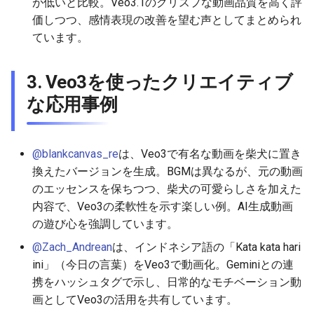
が低いと比較。Veo3.1のクリスプな動画品質を高く評
価しつつ、感情表現の改善を望む声としてまとめられ
2026-05-20
2026-05-24
2025-11-08
2026-05-24
2025-11-08
2026-05-21
2025-11-08
2026-05-24
ています。
2026-05-19
2026-05-23
2025-11-07
2026-05-23
2025-11-07
2026-05-20
2025-11-07
2026-05-23
3. Veo3を使ったクリエイティブ
2026-05-18
2026-05-22
2025-11-06
2026-05-22
2025-11-06
2026-05-19
2025-11-06
2026-05-22
な応用事例
2026-05-17
2026-05-21
2025-11-05
2026-05-21
2025-11-05
2026-05-18
2025-11-05
2026-05-21
@blankcanvas_re
は、Veo3で有名な動画を柴犬に置き
2026-05-16
2026-05-20
2025-11-04
2026-05-20
2025-11-04
2026-05-17
2025-11-04
2026-05-20
換えたバージョンを生成。BGMは異なるが、元の動画
のエッセンスを保ちつつ、柴犬の可愛らしさを加えた
2026-05-15
2026-05-19
2025-11-03
2026-05-19
2025-11-03
2026-05-16
2025-11-03
2026-05-18
内容で、Veo3の柔軟性を示す楽しい例。AI生成動画
の遊び心を強調しています。
2026-05-14
2026-05-18
2025-11-02
2026-05-18
2025-11-02
2026-05-15
2025-11-02
@Zach_Andrean
は、インドネシア語の「Kata kata hari
ini」（今日の言葉）をVeo3で動画化。Geminiとの連
2026-05-13
2026-05-17
2025-11-01
2026-05-17
2025-11-01
2026-05-14
2025-11-01
携をハッシュタグで示し、日常的なモチベーション動
画としてVeo3の活用を共有しています。
2026-05-12
2026-05-16
2025-10-31
2026-05-16
2025-10-31
2026-05-13
2025-10-31