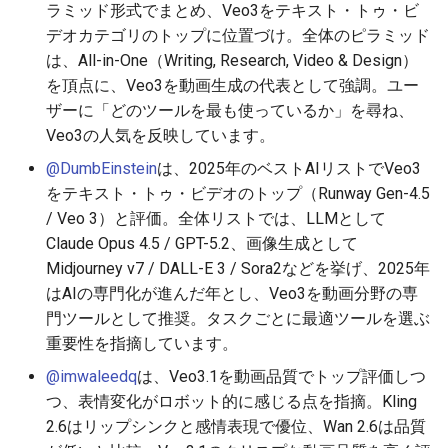
2026-05-30
2026-06-03
2025-11-18
2026-06-03
2025-11-18
2026-05-31
2025-11-18
2026-06-03
ラミッド形式でまとめ、Veo3をテキスト・トゥ・ビ
デオカテゴリのトップに位置づけ。全体のピラミッド
2026-05-29
2026-06-02
2025-11-17
2026-06-02
2025-11-17
2026-05-30
2025-11-17
2026-06-02
は、All-in-One（Writing, Research, Video & Design）
を頂点に、Veo3を動画生成の代表として強調。ユー
2026-05-28
2026-06-01
2025-11-16
2026-06-01
2025-11-16
2026-05-29
2025-11-16
2026-06-01
ザーに「どのツールを最も使っているか」を尋ね、
Veo3の人気を反映しています。
2026-05-27
2026-05-31
2025-11-15
2026-05-31
2025-11-15
2026-05-28
2025-11-15
2026-05-31
@DumbEinstein
は、2025年のベストAIリストでVeo3
をテキスト・トゥ・ビデオのトップ（Runway Gen-4.5
2026-05-26
2026-05-30
2025-11-14
2026-05-30
2025-11-14
2026-05-27
2025-11-14
2026-05-30
/ Veo 3）と評価。全体リストでは、LLMとして
Claude Opus 4.5 / GPT-5.2、画像生成として
2026-05-25
2026-05-29
2025-11-13
2026-05-29
2025-11-13
2026-05-26
2025-11-13
2026-05-29
Midjourney v7 / DALL-E 3 / Sora2などを挙げ、2025年
はAIの専門化が進んだ年とし、Veo3を動画分野の専
2026-05-24
2026-05-28
2025-11-12
2026-05-28
2025-11-12
2026-05-25
2025-11-12
2026-05-28
門ツールとして推奨。タスクごとに最適ツールを選ぶ
重要性を指摘しています。
2026-05-23
2026-05-27
2025-11-11
2026-05-27
2025-11-11
2026-05-24
2025-11-11
2026-05-27
@imwaleedq
は、Veo3.1を動画品質でトップ評価しつ
2026-05-22
2026-05-26
2025-11-10
2026-05-26
2025-11-10
2026-05-23
2025-11-10
2026-05-26
つ、表情変化がロボット的に感じる点を指摘。Kling
2.6はリップシンクと感情表現で優位、Wan 2.6は品質
2026-05-21
2026-05-25
2025-11-09
2026-05-25
2025-11-09
2026-05-22
2025-11-09
2026-05-25