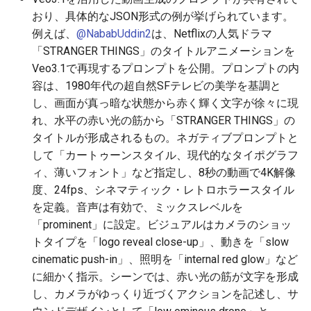
おり、具体的なJSON形式の例が挙げられています。
2026-06-30
2026-07-01
2025-12-15
2026-07-01
2025-12-15
2026-03-22
2025-09-24
2026-03-22
2026-03-22
2026-06-30
2025-12-15
2026-03-22
2026-03-15
2026-03-22
2026-06-30
2026-06-28
例えば、
@NababUddin2
は、Netflixの人気ドラマ
2026-06-28
2026-06-30
2025-12-14
2026-06-30
2025-12-14
2026-03-15
2025-09-21
2026-03-15
2026-03-15
2026-06-29
2025-12-14
2026-03-15
2026-03-08
2026-03-15
2026-06-29
2026-06-25
「STRANGER THINGS」のタイトルアニメーションを
Veo3.1で再現するプロンプトを公開。プロンプトの内
2026-06-26
2026-06-29
2025-12-13
2026-06-29
2025-12-13
2026-03-08
2025-09-19
2026-03-08
2026-03-08
2026-06-28
2025-12-13
2026-03-08
2026-03-01
2026-03-08
2026-06-28
2026-06-24
容は、1980年代の超自然SFテレビの美学を基調と
し、画面が真っ暗な状態から赤く輝く文字が徐々に現
2026-06-25
2026-06-28
2025-12-12
2026-06-28
2025-12-12
2026-03-01
2026-03-01
2026-03-01
2026-06-26
2025-12-12
2026-03-01
2026-02-22
2026-03-01
2026-06-27
2026-06-23
れ、水平の赤い光の筋から「STRANGER THINGS」の
タイトルが形成されるもの。ネガティブプロンプトと
2026-06-24
2026-06-26
2025-12-11
2026-06-26
2025-12-11
2026-02-22
2026-02-22
2026-02-22
2026-06-25
2025-12-11
2026-02-22
2026-02-15
2026-02-22
2026-06-26
2026-06-22
して「カートゥーンスタイル、現代的なタイポグラフ
ィ、薄いフォント」など指定し、8秒の動画で4K解像
2026-06-23
2026-06-25
2025-12-10
2026-06-25
2025-12-10
2026-02-15
2026-02-15
2026-02-15
2026-06-24
2025-12-10
2026-02-15
2026-02-08
2026-02-15
2026-06-25
2026-06-21
度、24fps、シネマティック・レトロホラースタイル
を定義。音声は有効で、ミックスレベルを
2026-06-22
2026-06-24
2025-12-09
2026-06-24
2025-12-09
2026-02-08
2026-02-08
2026-02-08
2026-06-23
2025-12-09
2026-02-08
2026-02-01
2026-02-08
2026-06-24
2026-06-20
「prominent」に設定。ビジュアルはカメラのショッ
トタイプを「logo reveal close-up」、動きを「slow
2026-06-21
2026-06-23
2025-12-08
2026-06-23
2025-12-08
2026-02-01
2026-02-05
2026-02-01
2026-06-21
2025-12-08
2026-02-01
2026-01-25
2026-02-01
2026-06-23
2026-06-18
cinematic push-in」、照明を「internal red glow」など
に細かく指示。シーンでは、赤い光の筋が文字を形成
2026-06-20
2026-06-22
2025-12-07
2026-06-22
2025-12-07
2026-01-25
2026-01-25
2026-06-20
2025-12-07
2026-01-25
2026-01-18
2026-01-25
2026-06-22
2026-06-17
し、カメラがゆっくり近づくアクションを記述し、サ