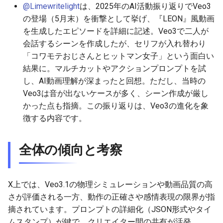
@Limewritelight
は、2025年のAI活動振り返りでVeo3
の登場（5月末）を衝撃として挙げ、『LEON』風動画
2026-05-11
2026-05-15
2025-10-30
2026-05-15
2025-10-30
2026-05-12
2025-10-30
を生成したエピソードを詳細に記述。Veo3で二人が
2026-05-10
2026-05-14
2025-10-29
2026-05-14
2025-10-29
2026-05-11
2025-10-29
会話するシーンを作成したが、セリフが入れ替わり
「コワモテおじさんとヒットマン女子」という面白い
2026-05-09
2026-05-13
2025-10-28
2026-05-13
2025-10-28
2026-05-10
2025-10-28
結果に。マルチカットやアクションプロンプトを試
し、AI動画理解が深まったと回想。ただし、当時の
2026-05-08
2026-05-12
2025-10-27
2026-05-12
2025-10-27
2026-05-09
2025-10-27
Veo3は音が出ないケースが多く、シーン作成が厳し
かった点も指摘。この振り返りは、Veo3の進化を象
2026-05-07
2026-05-11
2025-10-26
2026-05-11
2025-10-26
2026-05-08
2025-10-26
徴する内容です。
2026-05-06
2026-05-10
2025-10-25
2026-05-10
2025-10-25
2026-05-07
2025-10-25
全体の傾向と考察
2026-05-05
2026-05-09
2025-10-24
2026-05-09
2025-10-24
2026-05-06
2025-10-24
X上では、Veo3.1の物理シミュレーションや動画品質の高
2026-05-04
2026-05-08
2025-10-23
2026-05-08
2025-10-23
2026-05-05
2025-10-23
さが評価される一方、動作の正確さや感情表現の限界が指
摘されています。プロンプトの詳細化（JSON形式やタイ
2026-05-03
2026-05-07
2025-10-22
2026-05-07
2025-10-22
2026-05-04
2025-10-22
ムスタンプ）が鍵で、クリエイター間の共有が活発。