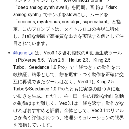
ウンドデザインとして「low ominous drone」と
2026-06-19
2026-06-21
2025-12-06
2026-06-21
2025-12-06
2026-01-18
2026-01-18
2026-06-19
2025-12-06
2026-01-18
2026-01-13
2026-01-18
2026-06-21
2026-06-16
「deep analog synth swell」を同期。音楽は「dark
analog synth」でテンポをslowにし、ムードを
2026-06-18
2026-06-20
2025-12-05
2026-06-20
2025-12-05
2026-01-11
2026-01-11
2026-06-18
2025-12-05
2026-01-11
2026-01-11
2026-06-20
2026-06-15
「ominous, mysterious, nostalgic, supernatural」と指
定。このプロンプトは、タイトルロゴの再現に特化
2026-06-17
2026-06-19
2025-12-04
2026-06-19
2025-12-04
2026-01-04
2026-01-04
2026-06-17
2025-12-04
2026-01-04
2026-01-04
2026-06-19
2026-06-14
し、詳細な制御で高品質な出力を実現する例として注
目されています。
2026-06-16
2026-06-18
2025-12-03
2026-06-18
2025-12-03
2026-06-16
2025-12-03
2026-06-18
2026-06-13
@genel_ai
は、Veo3.1を含む複数のAI動画生成ツール
（PixVerse 5.5、Wan 2.6、Hailuo 2.3、Kling 2.5
2026-06-15
2026-06-17
2025-12-02
2026-06-17
2025-12-02
2026-06-14
2025-12-02
2026-06-17
2026-06-11
Turbo、Seedance 1.0 Pro）で「餅つき」の動作を比
較検証。結果として、餅を返す・つく動作を正確に交
2026-06-14
2026-06-16
2025-12-01
2026-06-16
2025-12-01
2026-06-13
2025-12-01
2026-06-16
2026-06-10
互に再現できたツールはなく、Veo3.1はKling 2.5
TurboやSeedance 1.0 Proとともに実際の餅つきに近
2026-06-13
2026-06-15
2025-11-30
2026-06-15
2025-11-30
2026-06-12
2025-11-30
2026-06-15
2026-06-09
い動きを生成。ただし、杵・臼・餅の複雑な物理挙動
の制御はまだ難しく、Veo3.1は「餅を返す」動作がな
2026-06-12
2026-06-14
2025-11-29
2026-06-14
2025-11-29
2026-06-11
2025-11-29
2026-06-14
2026-06-08
ければおすすめと評価。全体として、Veo3.1のリアル
さが高く評価されつつ、物理シミュレーションの限界
2026-06-11
2026-06-13
2025-11-28
2026-06-13
2025-11-28
2026-06-10
2025-11-28
2026-06-13
2026-06-07
を指摘しています。