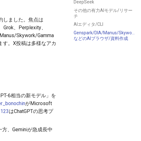
DeepSeek
その他の有力AIモデル/リサー
チ
ら集約しました。焦点は
AIエディタ/CLI
t、Grok、Perplexity、
Genspark/DIA/Manus/Skywork
nus/Skywork/Gamma
などのAIブラウザ/資料作成
ます。X投稿は多様なアカ
に「GPT-6相当の新モデル」を
r_bonochin
がMicrosoft
e123
はChatGPTの思考プ
方、Geminiが急成長中