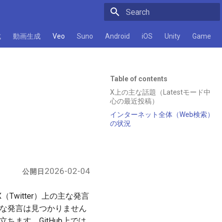
Initializing search
成
動画生成
Veo
Suno
Android
iOS
Unity
Game
Table of contents
X上の主な話題（Latestモード中
心の最近投稿）
インターネット全体（Web検索）
の状況
2026-02-04
公開日
X（Twitter）上の主な発言
著な発言は見つかりません
ちます。GitHub上では