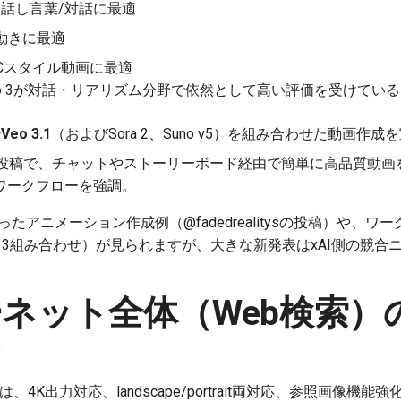
話し言葉/対話に最適
な動きに最適
GCスタイル動画に最適
o 3が対話・リアリズム分野で依然として高い評価を受けてい
で
Veo 3.1
（およびSora 2、Suno v5）を組み合わせた動画作
投稿で、チャットやストーリーボード経由で簡単に高品質動画
ワークフローを強調。
を使ったアニメーション作成例（@fadedrealitysの投稿）や、
e + Veo 3組み合わせ）が見られますが、大きな新発表はxAI側の
ネット全体（Web検索）
 3.1は、4K出力対応、landscape/portrait両対応、参照画