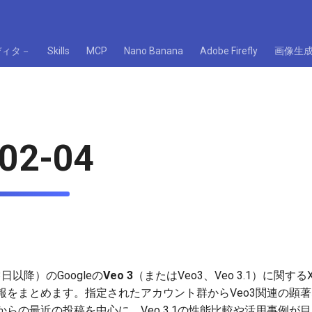
ディタ－
Skills
MCP
Nano Banana
Adobe Firefly
画像生
02-04
3日以降）のGoogleの
Veo 3
（またはVeo3、Veo 3.1）に関する
報をまとめます。指定されたアカウント群からVeo3関連の顕
らの最近の投稿を中心に、Veo 3.1の性能比較や活用事例が目立