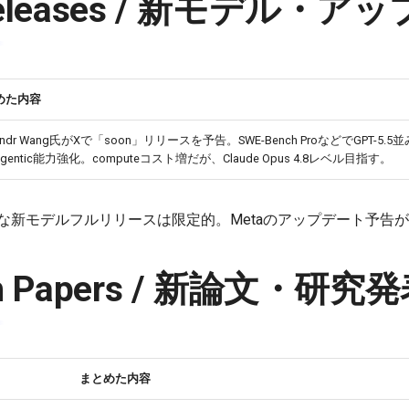
 Releases / 新モデル・
めた内容
xandr Wang氏がXで「soon」リリースを予告。SWE-Bench ProなどでGPT-5.5
gentic能力強化。computeコスト増だが、Claude Opus 4.8レベル目指す。
確な新モデルフルリリースは限定的。Metaのアップデート予告
ch Papers / 新論文・研究
まとめた内容