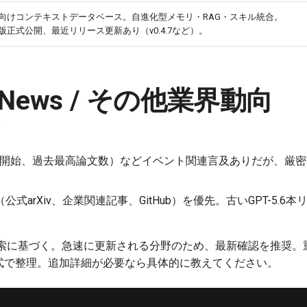
gent向けコンテキストデータベース。自進化型メモリ・RAG・スキル統合。
nal版正式公開、最近リリース更新あり（v0.4.7など）。
ry News / その他業界動向
備（7/6開始、過去最高論文数）などイベント関連言及ありだが、厳
式arXiv、企業関連記事、GitHub）を優先。古いGPT-5.6
索に基づく。急速に更新される分野のため、最新確認を推奨。
形式で整理。追加詳細が必要なら具体的に教えてください。