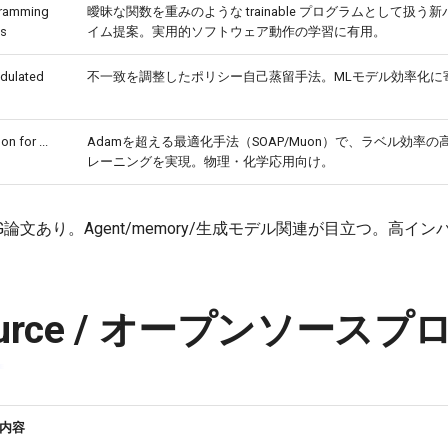
gramming
曖昧な関数を重みのような trainable プログラムとして扱う
ns
イム提案。実用的ソフトウェア動作の学習に有用。
dulated
不一致を調整したポリシー自己蒸留手法。MLモデル効率化に
 for ...
Adamを超える最適化手法（SOAP/Muon）で、ラベル効率の
レーニングを実現。物理・化学応用向け。
s.LG論文あり。Agent/memory/生成モデル関連が目立つ。高
Source / オープンソース
内容