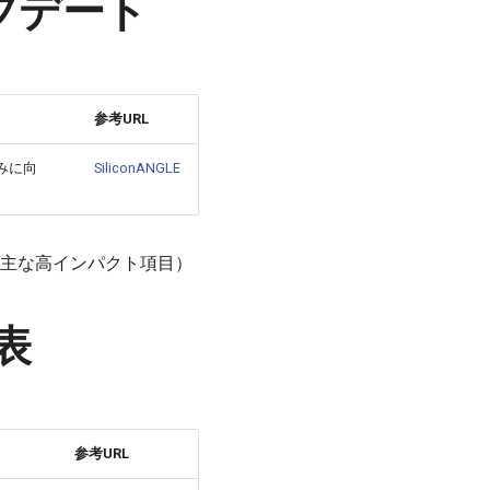
アップデート
参考URL
並みに向
SiliconANGLE
が主な高インパクト項目）
発表
参考URL