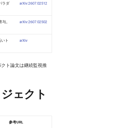
新パラダ
arXiv:2607.02512
寄与。
arXiv:2607.02502
高いト
arXiv
インパクト論文は継続監視推
プロジェクト
参考URL