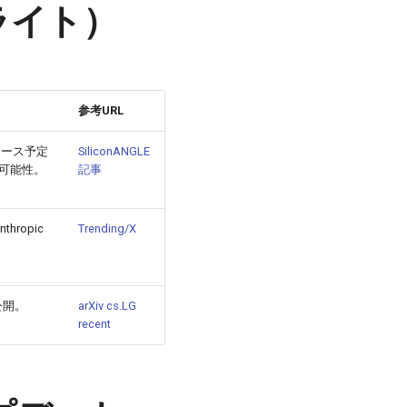
イライト）
参考URL
リリース予定
SiliconANGLE
く可能性。
記事
ropic
Trending/X
に公開。
arXiv cs.LG
recent