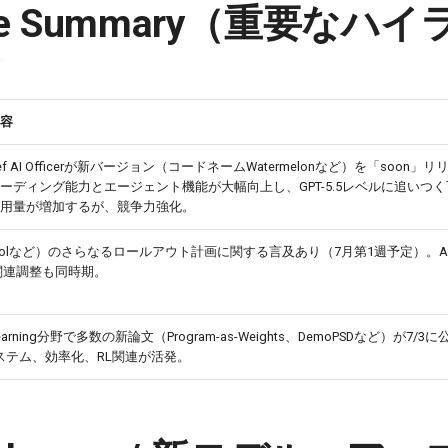
tive Summary（重要なハ
容
ief AI Officerが新バージョン（コードネームWatermelonなど）を「soon」
ーディング能力とエージェント機能が大幅向上し、GPT-5.5レベルに追いつ
te使用量が増加するが、競争力強化。
6（Solなど）のさらなるロールアウト計画に関する言及あり（7月第1週予定）。Anth
 5関連調整も同時期。
 Learning分野で多数の新論文（Program-as-Weights、DemoPSDなど）が7/3
cシステム、効率化、RL関連が活発。