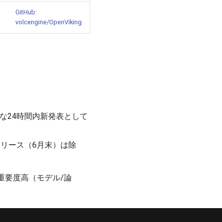
GitHub:
volcengine/OpenViking
密な24時間内新発表として
本リリース（6月末）は除
重要度高（モデル/論